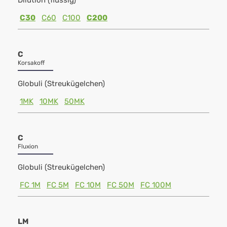
Dilution (flüssig)
C30
C60
C100
C200
C
Korsakoff
Globuli (Streukügelchen)
1MK
10MK
50MK
C
Fluxion
Globuli (Streukügelchen)
FC 1M
FC 5M
FC 10M
FC 50M
FC 100M
LM