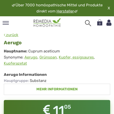
🌿
Über 7000 homöopathische Mittel und Produkte
X
direkt vom
Hersteller
🌿
0
pand
zurück
rache
Aerugo
pand
Aerugo
Hauptname:
Cuprum aceticum
op
Synonyme:
Aerugo
,
Grünspan
,
Kupfer, essigsaures
,
pand
Kupferazetat
möopathie
Aerugo Informationen
Hauptgruppe
:
Substanz
pand
MEHR INFORMATIONEN
rvice
pand
er
11
05
media