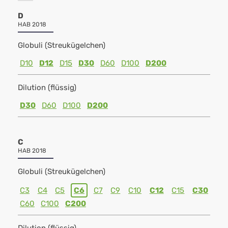
D
HAB 2018
Globuli (Streukügelchen)
D10
D12
D15
D30
D60
D100
D200
Dilution (flüssig)
D30
D60
D100
D200
C
HAB 2018
Globuli (Streukügelchen)
C3
C4
C5
C6
C7
C9
C10
C12
C15
C30
C60
C100
C200