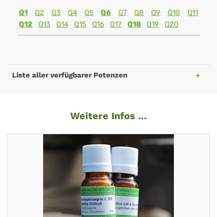
Q1
Q2
Q3
Q4
Q5
Q6
Q7
Q8
Q9
Q10
Q11
Q12
Q13
Q14
Q15
Q16
Q17
Q18
Q19
Q20
Liste aller verfügbarer Potenzen
Weitere Infos ...