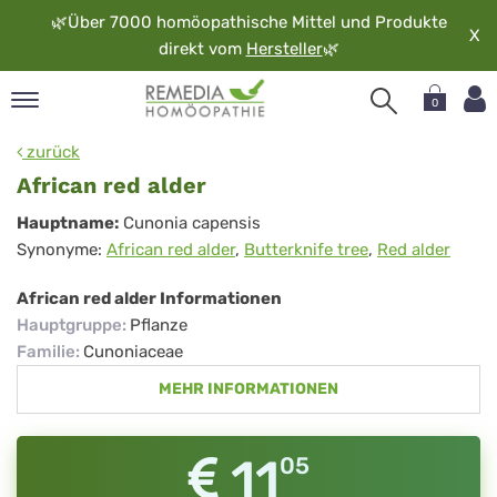
🌿
Über 7000 homöopathische Mittel und Produkte
X
direkt vom
Hersteller
🌿
0
pand
zurück
rache
African red alder
pand
African
Hauptname:
Cunonia capensis
op
Synonyme:
African red alder
,
Butterknife tree
,
Red alder
red
pand
möopathie
alder
African red alder Informationen
Hauptgruppe
:
Pflanze
Familie
:
Cunoniaceae
pand
MEHR INFORMATIONEN
rvice
pand
er
11
05
media