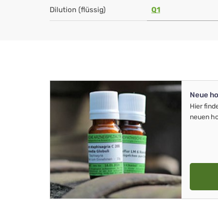
Dilution (flüssig)
Q1
Neue ho
Hier find
neuen ho