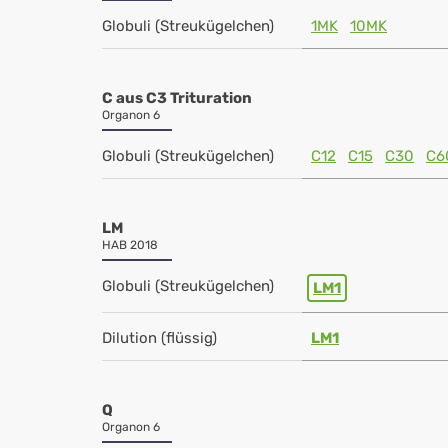
Globuli (Streukügelchen)
1MK
10MK
C aus C3 Trituration
Organon 6
Globuli (Streukügelchen)
C12
C15
C30
C6
LM
HAB 2018
Globuli (Streukügelchen)
LM1
Dilution (flüssig)
LM1
Q
Organon 6