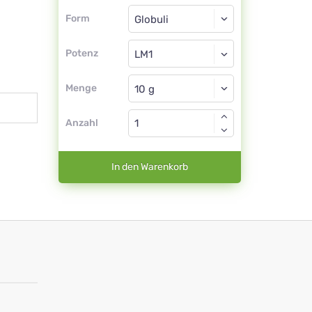
Form
Form
Globuli
Potenz
LM1
Globuli
Menge
Anzahl
In den Warenkorb