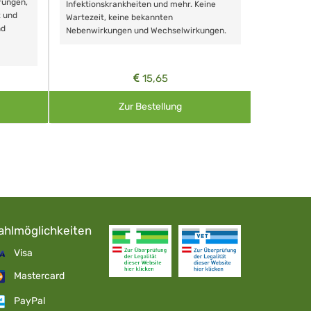
rungen,
Zähnen, au
Infektionskrankheiten und mehr. Keine
t und
Wartezeit, keine bekannten
nd
Nebenwirkungen und Wechselwirkungen.
15,65
Zur Bestellung
ahlmöglichkeiten
Visa
Mastercard
PayPal