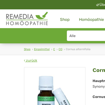
🌿
Üb
Shop
Homöopathie
Search
type
Shop
Einzelmittel
C
CO
Cornus alternifolia
zurück
Co
Corn
alt
Haupt
Synony
Cornus