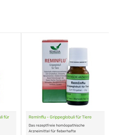
i für
RemInflu - Grippeglobuli für Tiere
Dr. Haus
sensitiv
Das rezeptfreie homöopathische
Schonende
Arzneimittel für fieberhafte