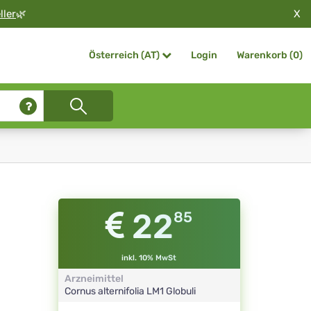
X
ller
🌿
Login
Warenkorb (
0
)
Österreich (AT)
22
85
inkl. 10% MwSt
Arzneimittel
Cornus alternifolia
LM1
Globuli