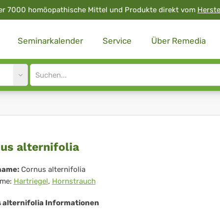
er 7000 homöopathische Mittel und Produkte direkt vom
Herste
Seminarkalender
Service
Über Remedia
Site
search
input
rnus
us alternifolia
ernifolia
name:
Cornus alternifolia
me:
Hartriegel
,
Hornstrauch
 alternifolia Informationen