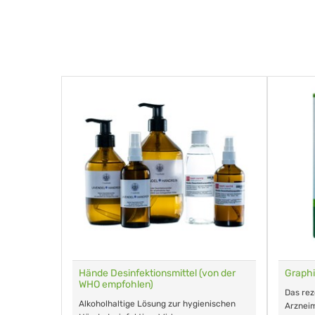
für Tiere
Hände Desinfektionsmittel (von der
Graphi
WHO empfohlen)
m Eingeben.
Das re
Alkoholhaltige Lösung zur hygienischen
Arzneim