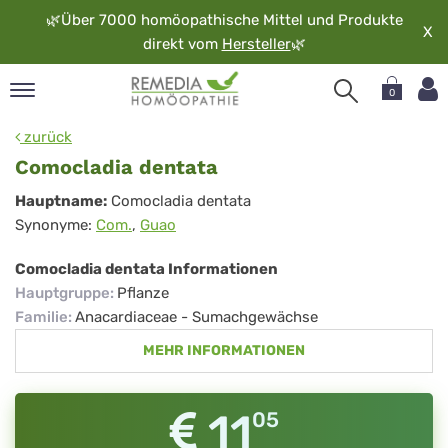
🌿
Über 7000 homöopathische Mittel und Produkte
X
direkt vom
Hersteller
🌿
0
pand
zurück
rache
Comocladia dentata
pand
Comocladia
Hauptname:
Comocladia dentata
op
Synonyme:
Com.
,
Guao
dentata
pand
möopathie
Comocladia dentata Informationen
Hauptgruppe
:
Pflanze
Familie
:
Anacardiaceae - Sumachgewächse
pand
MEHR INFORMATIONEN
rvice
pand
er
11
05
media