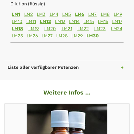
Dilution (flüssig)
LM1
LM2
LM3
LM4
LM5
LM6
LM7
LM8
LM9
LM10
LM11
LM12
LM13
LM14
LM15
LM16
LM17
LM18
LM19
LM20
LM21
LM22
LM23
LM24
LM25
LM26
LM27
LM28
LM29
LM30
Liste aller verfügbarer Potenzen
Weitere Infos ...