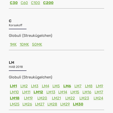
C30
C60
C100
C200
C
Korsakoff
Globuli (Streukügelchen)
1MK
10MK
50MK
LM
HAB 2018
Globuli (Streukügelchen)
LM1
LM2
LM3
LM4
LM5
LM6
LM7
LM8
LM9
LM10
LM11
LM12
LM13
LM14
LM15
LM16
LM17
LM18
LM19
LM20
LM21
LM22
LM23
LM24
LM25
LM26
LM27
LM28
LM29
LM30