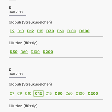
D
HAB 2018
Globuli (Streukügelchen)
D9
D10
D12
D15
D30
D60
D100
D200
Dilution (flüssig)
D30
D60
D100
D200
C
HAB 2018
Globuli (Streukügelchen)
C7
C9
C10
C12
C15
C30
C60
C100
C200
Dilution (flüssig)