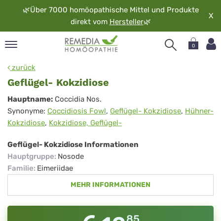
🌿
Über 7000 homöopathische Mittel und Produkte
X
direkt vom
Hersteller
🌿
0
pand
zurück
rache
Geflügel- Kokzidiose
pand
Geflügel-
Hauptname:
Coccidia Nos.
op
Synonyme:
Coccidiosis Fowl
,
Geflügel- Kokzidiose
,
Hühner-
Kokzidiose
pand
Kokzidiose
,
Kokzidiose, Geflügel-
möopathie
Geflügel- Kokzidiose Informationen
Hauptgruppe
:
Nosode
pand
Familie
:
Eimeriidae
rvice
MEHR INFORMATIONEN
pand
er
media
85