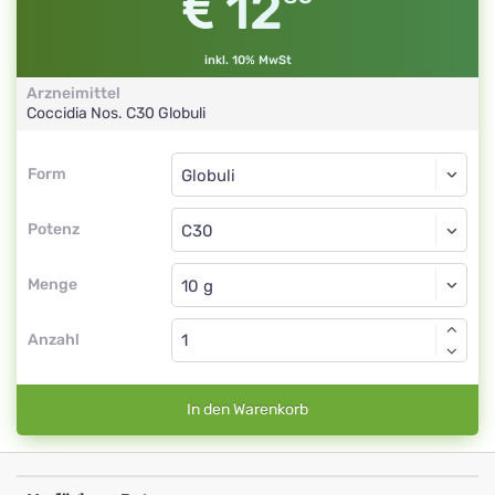
12
inkl. 10% MwSt
Arzneimittel
Coccidia Nos.
C30
Globuli
Form
Form
Globuli
Potenz
C30
Globuli
Menge
Anzahl
In den Warenkorb