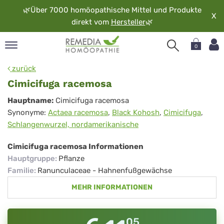
🌿
Über 7000 homöopathische Mittel und Produkte
X
direkt vom
Hersteller
🌿
0
pand
zurück
rache
Cimicifuga racemosa
pand
Cimicifuga
Hauptname:
Cimicifuga racemosa
op
Synonyme:
Actaea racemosa
,
Black Kohosh
,
Cimicifuga
,
racemosa
pand
Schlangenwurzel, nordamerikanische
möopathie
Cimicifuga racemosa Informationen
Hauptgruppe
:
Pflanze
pand
Familie
:
Ranunculaceae - Hahnenfußgewächse
rvice
MEHR INFORMATIONEN
pand
er
media
05