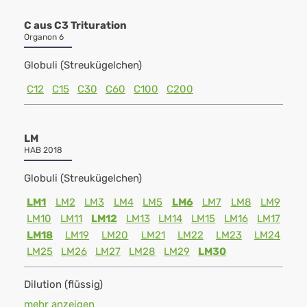
C aus C3 Trituration
Organon 6
Globuli (Streukügelchen)
C12
C15
C30
C60
C100
C200
LM
HAB 2018
Globuli (Streukügelchen)
LM1
LM2
LM3
LM4
LM5
LM6
LM7
LM8
LM9
LM10
LM11
LM12
LM13
LM14
LM15
LM16
LM17
LM18
LM19
LM20
LM21
LM22
LM23
LM24
LM25
LM26
LM27
LM28
LM29
LM30
Dilution (flüssig)
mehr anzeigen