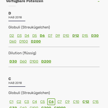
Verfügbare Potenzen
D
HAB 2018
Globuli (Streukügelchen)
D2
D3
D4
D5
D6
D7
D9
D10
D12
D15
D30
D60
D100
D200
Dilution (flüssig)
D30
D60
D100
D200
C
HAB 2018
Globuli (Streukügelchen)
C1
C2
C3
C4
C5
C6
C7
C9
C10
C12
C15