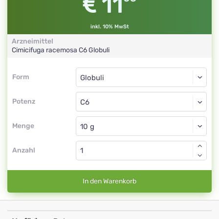
11
inkl. 10% MwSt
Arzneimittel
Cimicifuga racemosa
C6
Globuli
Form
Form
Globuli
Potenz
C6
Globuli
Menge
Anzahl
In den Warenkorb