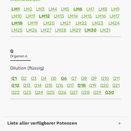
LM1
LM2
LM3
LM4
LM5
LM6
LM7
LM8
LM9
LM10
LM11
LM12
LM13
LM14
LM15
LM16
LM17
LM18
LM19
LM20
LM21
LM22
LM23
LM24
LM25
LM26
LM27
LM28
LM29
LM30
LM31
Q
Organon 6
Dilution (flüssig)
Q1
Q2
Q3
Q4
Q5
Q6
Q7
Q8
Q9
Q10
Q11
Q12
Q13
Q14
Q15
Q16
Q17
Q18
Q19
Q20
Q21
Q22
Q23
Q24
Q25
Q26
Q27
Q28
Q29
Q30
Liste aller verfügbarer Potenzen