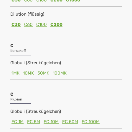
C30
C60
C100
C200
C1000
Dilution (flüssig)
C30
C60
C100
C200
C
Korsakoff
Globuli (Streukügelchen)
1MK
10MK
50MK
100MK
C
Fluxion
Globuli (Streukügelchen)
FC 1M
FC 5M
FC 10M
FC 50M
FC 100M