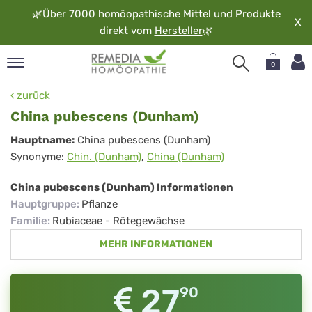
🌿
Über 7000 homöopathische Mittel und Produkte
X
direkt vom
Hersteller
🌿
0
pand
zurück
rache
China pubescens (Dunham)
pand
China
Hauptname:
China pubescens (Dunham)
op
Synonyme:
Chin. (Dunham)
,
China (Dunham)
pubescens
pand
möopathie
(Dunham)
China pubescens (Dunham) Informationen
Hauptgruppe
:
Pflanze
Familie
:
Rubiaceae - Rötegewächse
pand
MEHR INFORMATIONEN
rvice
pand
er
27
90
media