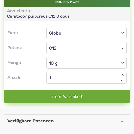
inkl. 10% MwSt
Arzneimittel
Ceratodon purpureus
C12
Globuli
Form
Form
Globuli
Potenz
C12
Globuli
Menge
Anzahl
In den Warenkorb
Verfügbare Potenzen