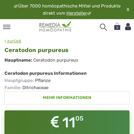
🌿
Über 7000 homöopathische Mittel und Produkte
X
direkt vom
Hersteller
🌿
0
pand
zurück
rache
Ceratodon purpureus
pand
Ceratodon
Hauptname:
Ceratodon purpureus
op
purpureus
pand
Ceratodon purpureus Informationen
möopathie
Hauptgruppe
:
Pflanze
Familie
:
Ditrichaceae
MEHR INFORMATIONEN
pand
rvice
pand
11
05
er
media