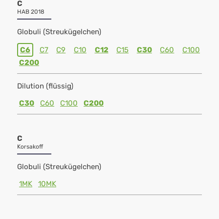
C
HAB 2018
Globuli (Streukügelchen)
C6
C7
C9
C10
C12
C15
C30
C60
C100
C200
Dilution (flüssig)
C30
C60
C100
C200
C
Korsakoff
Globuli (Streukügelchen)
1MK
10MK