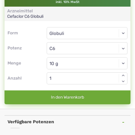
inkl. 10% MwSt
Arzneimittel
Cefaclor
C6
Globuli
Form
Form
Globuli
Potenz
C6
Globuli
Menge
Anzahl
In den Warenkorb
Verfügbare Potenzen