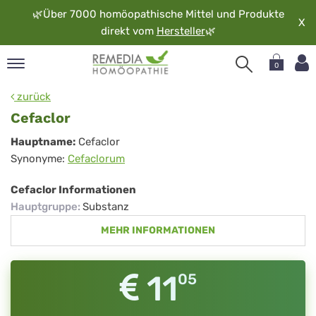
🌿
Über 7000 homöopathische Mittel und Produkte
X
direkt vom
Hersteller
🌿
0
pand
zurück
rache
Cefaclor
pand
Cefaclor
Hauptname:
Cefaclor
op
Synonyme:
Cefaclorum
pand
möopathie
Cefaclor Informationen
Hauptgruppe
:
Substanz
MEHR INFORMATIONEN
pand
rvice
pand
11
05
er
media