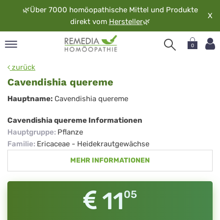
🌿
Über 7000 homöopathische Mittel und Produkte
X
direkt vom
Hersteller
🌿
0
pand
zurück
rache
Cavendishia quereme
pand
Cavendishia
Hauptname:
Cavendishia quereme
op
quereme
pand
Cavendishia quereme Informationen
möopathie
Hauptgruppe
:
Pflanze
Familie
:
Ericaceae - Heidekrautgewächse
MEHR INFORMATIONEN
pand
rvice
pand
11
05
er
media