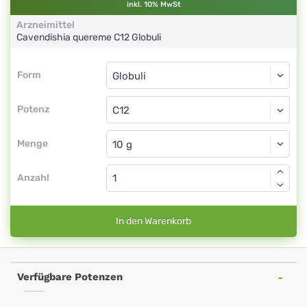
inkl. 10% MwSt
Arzneimittel
Cavendishia quereme
C12
Globuli
Form
Form
Globuli
Potenz
C12
Globuli
Menge
Anzahl
In den Warenkorb
Verfügbare Potenzen