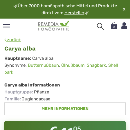
🌿
Über 7000 homöopathische Mittel und Produkte
X
direkt vom
Hersteller
🌿
0
pand
zurück
rache
Carya alba
pand
Carya
Hauptname:
Carya alba
op
Synonyme:
Butternußbaun
,
Ölnußbaum
,
Shagbark
,
Shell
alba
pand
bark
möopathie
Carya alba Informationen
Hauptgruppe
:
Pflanze
pand
Familie
:
Juglandaceae
rvice
MEHR INFORMATIONEN
pand
er
media
05