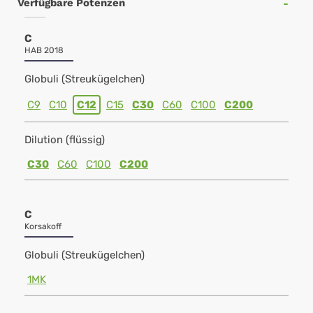
Verfügbare Potenzen
C
HAB 2018
Globuli (Streukügelchen)
C9
C10
C12
C15
C30
C60
C100
C200
Dilution (flüssig)
C30
C60
C100
C200
C
Korsakoff
Globuli (Streukügelchen)
1MK