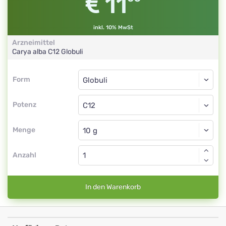
11
inkl. 10% MwSt
Arzneimittel
Carya alba
C12
Globuli
Form
Form
Globuli
Potenz
C12
Globuli
Menge
Anzahl
In den Warenkorb