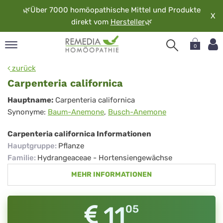
🌿
Über 7000 homöopathische Mittel und Produkte
X
direkt vom
Hersteller
🌿
0
pand
zurück
rache
Carpenteria californica
pand
Carpenteria
Hauptname:
Carpenteria californica
op
Synonyme:
Baum-Anemone
,
Busch-Anemone
californica
pand
möopathie
Carpenteria californica Informationen
Hauptgruppe
:
Pflanze
Familie
:
Hydrangeaceae - Hortensiengewächse
pand
MEHR INFORMATIONEN
rvice
pand
er
11
05
media