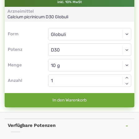
inkl. 10% MwSt
Arzneimittel
Calcium picrinicum
D30
Globuli
Form
Form
Globuli
Potenz
D30
Globuli
Menge
Anzahl
In den Warenkorb
Verfügbare Potenzen