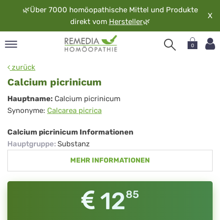
🌿
Über 7000 homöopathische Mittel und Produkte
X
direkt vom
Hersteller
🌿
0
pand
zurück
rache
Calcium picrinicum
pand
Calcium
Hauptname:
Calcium picrinicum
op
Synonyme:
Calcarea picrica
picrinicum
pand
möopathie
Calcium picrinicum Informationen
Hauptgruppe
:
Substanz
MEHR INFORMATIONEN
pand
rvice
pand
12
85
er
media