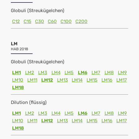
Globuli (Streukügelchen)
C12
C15
C30
C60
C100
C200
LM
HAB 2018
Globuli (Streukügelchen)
LM1
LM2
LM3
LM4
LM5
LM6
LM7
LM8
LM9
LM10
LM11
LM12
LM13
LM14
LM15
LM16
LM17
LM18
Dilution (flüssig)
LM1
LM2
LM3
LM4
LM5
LM6
LM7
LM8
LM9
LM10
LM11
LM12
LM13
LM14
LM15
LM16
LM17
LM18