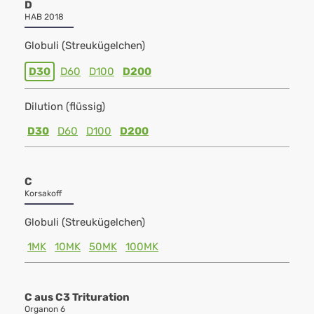
D
HAB 2018
Globuli (Streukügelchen)
D30
D60
D100
D200
Dilution (flüssig)
D30
D60
D100
D200
C
Korsakoff
Globuli (Streukügelchen)
1MK
10MK
50MK
100MK
C aus C3 Trituration
Organon 6