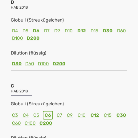
D
HAB 2018
Globuli (Streukügelchen)
D4
D5
D6
D7
D9
D10
D12
D15
D30
D60
D100
D200
Dilution (flüssig)
D30
D60
D100
D200
C
HAB 2018
Globuli (Streukügelchen)
C3
C4
C5
C6
C7
C9
C10
C12
C15
C30
C60
C100
C200