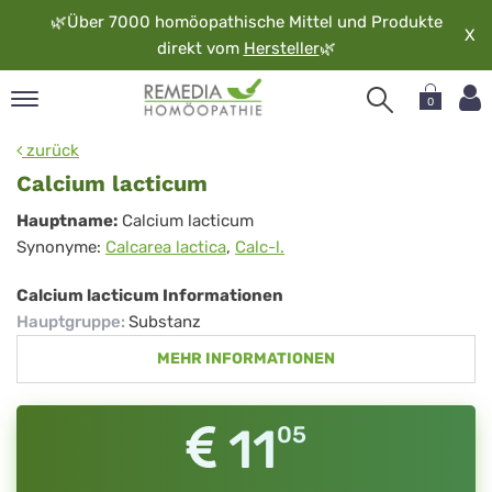
🌿
Über 7000 homöopathische Mittel und Produkte
X
direkt vom
Hersteller
🌿
0
pand
zurück
rache
Calcium lacticum
pand
Calcium
Hauptname:
Calcium lacticum
op
Synonyme:
Calcarea lactica
,
Calc-l.
lacticum
pand
möopathie
Calcium lacticum Informationen
Hauptgruppe
:
Substanz
MEHR INFORMATIONEN
pand
rvice
pand
11
05
er
media