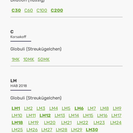
Dilution (flüssig)
C30
C60
C100
C200
C
Korsakoff
Globuli (Streukügelchen)
1MK
10MK
50MK
LM
HAB 2018
Globuli (Streukügelchen)
LM1
LM2
LM3
LM4
LM5
LM6
LM7
LM8
LM9
LM10
LM11
LM12
LM13
LM14
LM15
LM16
LM17
LM18
LM19
LM20
LM21
LM22
LM23
LM24
LM25
LM26
LM27
LM28
LM29
LM30