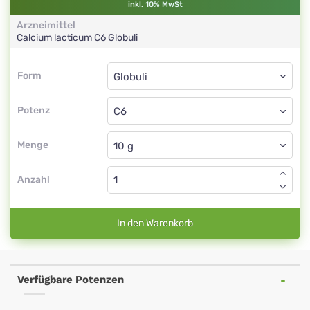
inkl. 10% MwSt
Arzneimittel
Calcium lacticum
C6
Globuli
Form
Form
Globuli
Potenz
C6
Globuli
Menge
Anzahl
In den Warenkorb
Verfügbare Potenzen