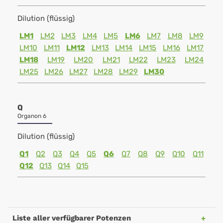
Dilution (flüssig)
LM1
LM2
LM3
LM4
LM5
LM6
LM7
LM8
LM9
LM10
LM11
LM12
LM13
LM14
LM15
LM16
LM17
LM18
LM19
LM20
LM21
LM22
LM23
LM24
LM25
LM26
LM27
LM28
LM29
LM30
Q
Organon 6
Dilution (flüssig)
Q1
Q2
Q3
Q4
Q5
Q6
Q7
Q8
Q9
Q10
Q11
Q12
Q13
Q14
Q15
Liste aller verfügbarer Potenzen