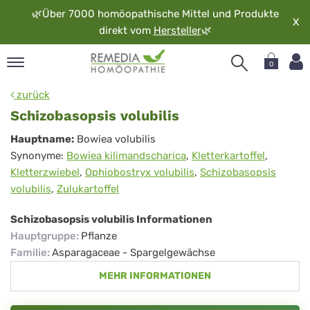
🌿
Über 7000 homöopathische Mittel und Produkte
X
direkt vom
Hersteller
🌿
0
pand
zurück
rache
Schizobasopsis volubilis
pand
Schizobasopsis
Hauptname:
Bowiea volubilis
op
Synonyme:
Bowiea kilimandscharica
,
Kletterkartoffel
,
volubilis
pand
Kletterzwiebel
,
Ophiobostryx volubilis
,
Schizobasopsis
möopathie
volubilis
,
Zulukartoffel
Schizobasopsis volubilis Informationen
pand
Hauptgruppe
:
Pflanze
rvice
Familie
:
Asparagaceae - Spargelgewächse
pand
MEHR INFORMATIONEN
er
media