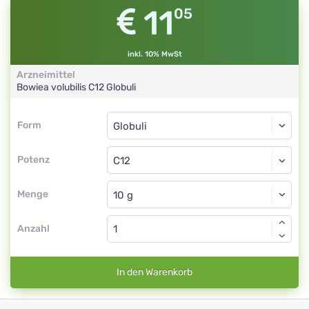
11
05
inkl. 10% MwSt
Arzneimittel
Bowiea volubilis
C12
Globuli
Form
Form
Globuli
Potenz
C12
Globuli
Menge
Anzahl
In den Warenkorb