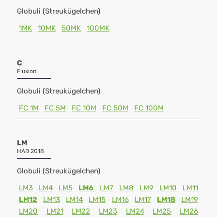
Globuli (Streukügelchen)
1MK
10MK
50MK
100MK
C
Fluxion
Globuli (Streukügelchen)
FC 1M
FC 5M
FC 10M
FC 50M
FC 100M
LM
HAB 2018
Globuli (Streukügelchen)
LM3
LM4
LM5
LM6
LM7
LM8
LM9
LM10
LM11
LM12
LM13
LM14
LM15
LM16
LM17
LM18
LM19
LM20
LM21
LM22
LM23
LM24
LM25
LM26