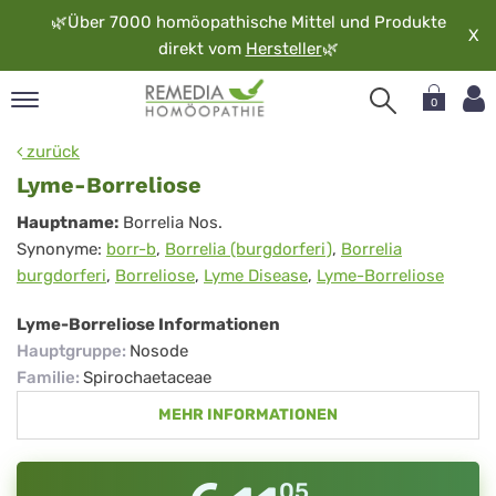
🌿
Über 7000 homöopathische Mittel und Produkte
X
direkt vom
Hersteller
🌿
0
pand
zurück
rache
Lyme-Borreliose
pand
Lyme-
Hauptname:
Borrelia Nos.
op
Synonyme:
borr-b
,
Borrelia (burgdorferi)
,
Borrelia
Borreliose
pand
burgdorferi
,
Borreliose
,
Lyme Disease
,
Lyme-Borreliose
möopathie
Lyme-Borreliose Informationen
Hauptgruppe
:
Nosode
pand
Familie
:
Spirochaetaceae
rvice
MEHR INFORMATIONEN
pand
er
media
05