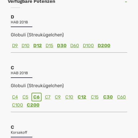
Verfügbare Potenzen
D
HAB 2018
Globuli (Streukügelchen)
D9
D10
D12
D15
D30
D60
D100
D200
C
HAB 2018
Globuli (Streukügelchen)
C4
C5
C6
C7
C9
C10
C12
C15
C30
C60
C100
C200
C
Korsakoff