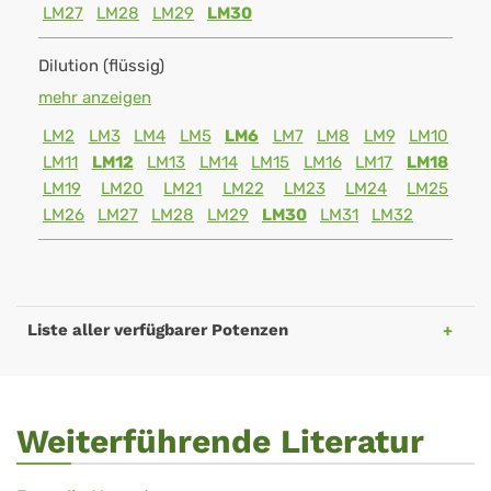
LM27
LM28
LM29
LM30
Dilution (flüssig)
mehr anzeigen
LM2
LM3
LM4
LM5
LM6
LM7
LM8
LM9
LM10
LM11
LM12
LM13
LM14
LM15
LM16
LM17
LM18
LM19
LM20
LM21
LM22
LM23
LM24
LM25
LM26
LM27
LM28
LM29
LM30
LM31
LM32
Liste aller verfügbarer Potenzen
Weiterführende Literatur