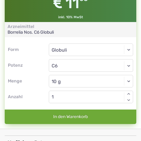
11
inkl. 10% MwSt
Arzneimittel
Borrelia Nos.
C6
Globuli
Form
Form
Globuli
Potenz
C6
Globuli
Menge
Anzahl
In den Warenkorb