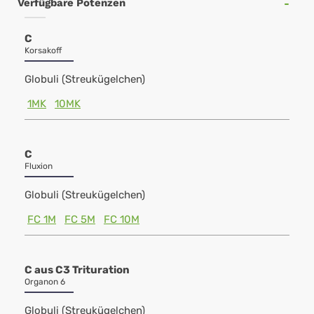
Verfügbare Potenzen
C
Korsakoff
Globuli (Streukügelchen)
1MK
10MK
C
Fluxion
Globuli (Streukügelchen)
FC 1M
FC 5M
FC 10M
C aus C3 Trituration
Organon 6
Globuli (Streukügelchen)