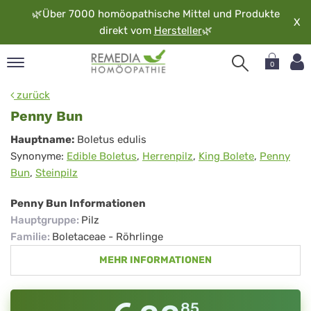
🌿
Über 7000 homöopathische Mittel und Produkte
X
direkt vom
Hersteller
🌿
0
pand
zurück
rache
Penny Bun
pand
Penny
Hauptname:
Boletus edulis
op
Synonyme:
Edible Boletus
,
Herrenpilz
,
King Bolete
,
Penny
Bun
pand
Bun
,
Steinpilz
möopathie
Penny Bun Informationen
Hauptgruppe
:
Pilz
pand
Familie
:
Boletaceae - Röhrlinge
rvice
MEHR INFORMATIONEN
pand
er
media
85