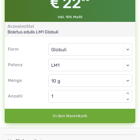
22
inkl. 10% MwSt
Arzneimittel
Boletus edulis
LM1
Globuli
Form
Form
Globuli
Potenz
LM1
Globuli
Menge
Anzahl
In den Warenkorb