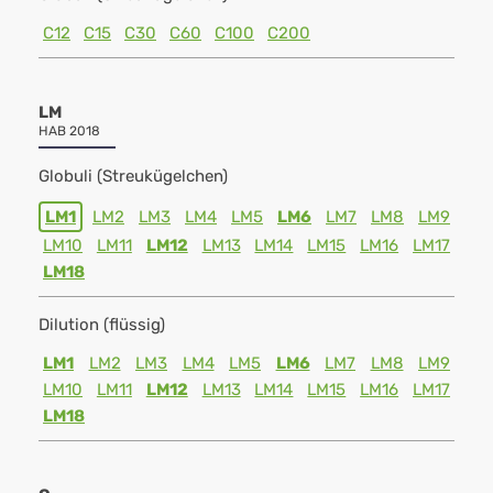
C12
C15
C30
C60
C100
C200
LM
HAB 2018
Globuli (Streukügelchen)
LM1
LM2
LM3
LM4
LM5
LM6
LM7
LM8
LM9
LM10
LM11
LM12
LM13
LM14
LM15
LM16
LM17
LM18
Dilution (flüssig)
LM1
LM2
LM3
LM4
LM5
LM6
LM7
LM8
LM9
LM10
LM11
LM12
LM13
LM14
LM15
LM16
LM17
LM18