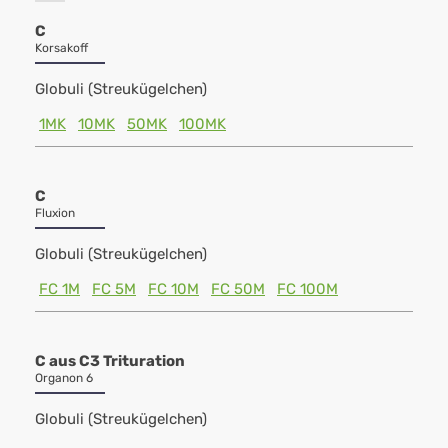
C
Korsakoff
Globuli (Streukügelchen)
1MK
10MK
50MK
100MK
C
Fluxion
Globuli (Streukügelchen)
FC 1M
FC 5M
FC 10M
FC 50M
FC 100M
C aus C3 Trituration
Organon 6
Globuli (Streukügelchen)