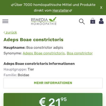
🌿
Über 7000 homöopathische Mittel und Produkte
X
direkt vom
Hersteller
🌿
0
pand
zurück
rache
Adeps Boae constrictoris
pand
Adeps
Hauptname:
Boa constrictor adipis
op
Synonyme:
Adeps Boae constrictoris
,
Boa constrictor
Boae
pand
möopathie
constrictoris
Adeps Boae constrictoris Informationen
Hauptgruppe
:
Tier
Familie
:
Boidae
pand
MEHR INFORMATIONEN
rvice
pand
er
21
95
media