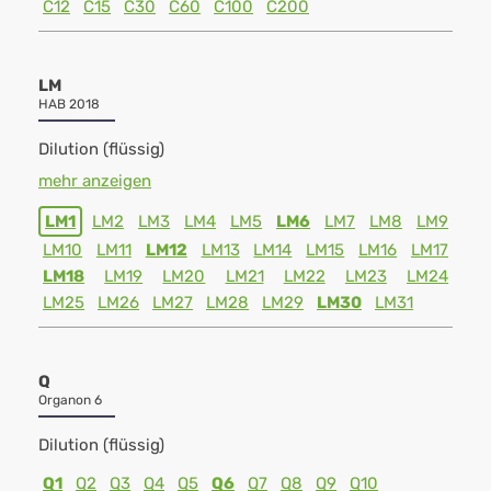
C12
C15
C30
C60
C100
C200
LM
HAB 2018
Dilution (flüssig)
mehr anzeigen
LM1
LM2
LM3
LM4
LM5
LM6
LM7
LM8
LM9
LM10
LM11
LM12
LM13
LM14
LM15
LM16
LM17
LM18
LM19
LM20
LM21
LM22
LM23
LM24
LM25
LM26
LM27
LM28
LM29
LM30
LM31
Q
Organon 6
Dilution (flüssig)
Q1
Q2
Q3
Q4
Q5
Q6
Q7
Q8
Q9
Q10