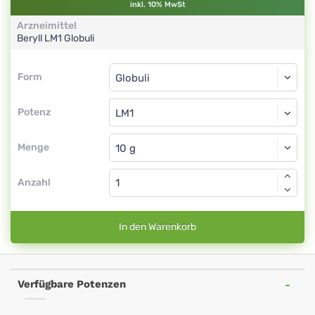
inkl. 10% MwSt
Arzneimittel
Beryll
LM1
Globuli
Form
Form
Globuli
Potenz
LM1
Globuli
Menge
Anzahl
In den Warenkorb
Verfügbare Potenzen