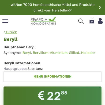
🌿
Über 7000 homöopathische Mittel und Produkte
X
direkt vom
Hersteller
🌿
0
pand
zurück
rache
Beryll
pand
Beryll
Hauptname:
Beryll
op
Synonyme:
Beryl
,
Beryllium-Aluminium-Silikat
,
Heliodor
pand
möopathie
Beryll Informationen
Hauptgruppe
:
Substanz
MEHR INFORMATIONEN
pand
rvice
pand
22
85
er
media