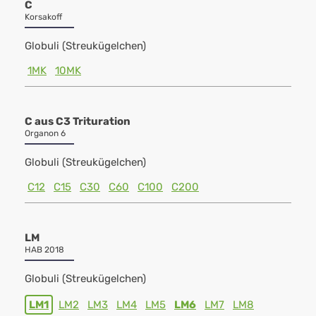
C
Korsakoff
Globuli (Streukügelchen)
1MK
10MK
C aus C3 Trituration
Organon 6
Globuli (Streukügelchen)
C12
C15
C30
C60
C100
C200
LM
HAB 2018
Globuli (Streukügelchen)
LM1
LM2
LM3
LM4
LM5
LM6
LM7
LM8