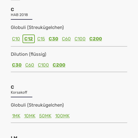
C
HAB 2018
Globuli (Streukügelchen)
C10
C12
C15
C30
C60
C100
C200
Dilution (flüssig)
C30
C60
C100
C200
C
Korsakoff
Globuli (Streukügelchen)
1MK
10MK
50MK
100MK