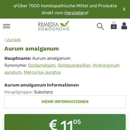
🌿
Über 7000 homöopathische Mittel und Produkte
X
direkt vom
Hersteller
🌿
0
pand
zurück
rache
Aurum amalganum
pand
Aurum
Hauptname:
Aurum amalganum
op
Synonyme:
Goldamalgam
,
Goldquecksilber
,
Hydrargyrum
amalganum
pand
auratum
,
Mercurius auratus
möopathie
Aurum amalganum Informationen
Hauptgruppe
:
Substanz
pand
MEHR INFORMATIONEN
rvice
pand
er
11
05
media