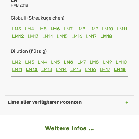
LM
HAB 2018
Globuli (Streukügelchen)
LM3
LM4
LM5
LM6
LM7
LM8
LM9
LM10
LM11
LM12
LM13
LM14
LM15
LM16
LM17
LM18
Dilution (flüssig)
LM2
LM3
LM4
LM5
LM6
LM7
LM8
LM9
LM10
LM11
LM12
LM13
LM14
LM15
LM16
LM17
LM18
Liste aller verfügbarer Potenzen
Weitere Infos ...