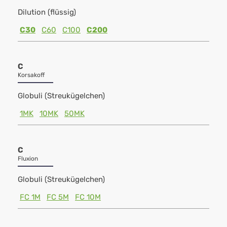
Dilution (flüssig)
C30
C60
C100
C200
C
Korsakoff
Globuli (Streukügelchen)
1MK
10MK
50MK
C
Fluxion
Globuli (Streukügelchen)
FC 1M
FC 5M
FC 10M