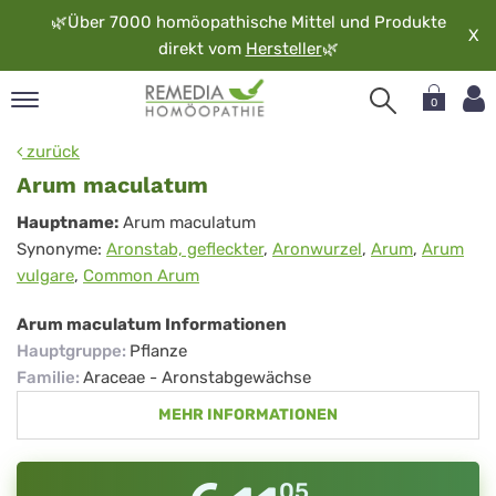
🌿
Über 7000 homöopathische Mittel und Produkte
X
direkt vom
Hersteller
🌿
0
pand
zurück
rache
Arum maculatum
pand
Arum
Hauptname:
Arum maculatum
op
Synonyme:
Aronstab, gefleckter
,
Aronwurzel
,
Arum
,
Arum
maculatum
pand
vulgare
,
Common Arum
möopathie
Arum maculatum Informationen
Hauptgruppe
:
Pflanze
pand
Familie
:
Araceae - Aronstabgewächse
rvice
MEHR INFORMATIONEN
pand
er
media
05