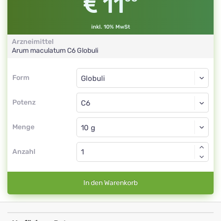
11
inkl. 10% MwSt
Arzneimittel
Arum maculatum
C6
Globuli
Form
Form
Globuli
Potenz
C6
Globuli
Menge
Anzahl
In den Warenkorb