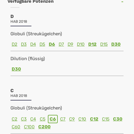
Verfügbare Potenzen
D
HAB 2018
Globuli (Streukügelchen)
D2
D3
D4
D5
D6
D7
D9
D10
D12
D15
D30
Dilution (flüssig)
D30
C
HAB 2018
Globuli (Streukügelchen)
C2
C3
C4
C5
C6
C7
C9
C10
C12
C15
C30
C60
C100
C200