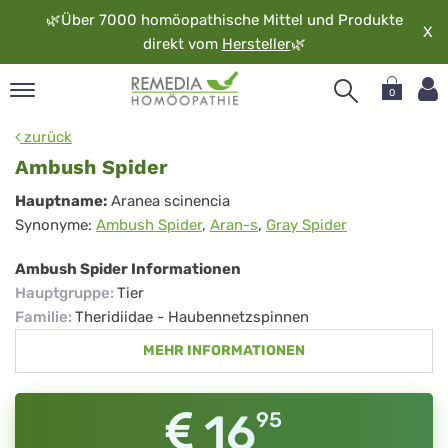
🌿
Über 7000 homöopathische Mittel und Produkte
X
direkt vom
Hersteller
🌿
0
pand
zurück
rache
Ambush Spider
pand
Ambush
Hauptname:
Aranea scinencia
op
Synonyme:
Ambush Spider
,
Aran-s
,
Gray Spider
Spider
pand
möopathie
Ambush Spider Informationen
Hauptgruppe
:
Tier
Familie
:
Theridiidae - Haubennetzspinnen
pand
MEHR INFORMATIONEN
rvice
pand
er
16
95
media