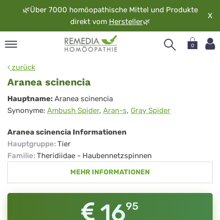
🌿
Über 7000 homöopathische Mittel und Produkte
X
direkt vom
Hersteller
🌿
0
pand
zurück
rache
Aranea scinencia
pand
Aranea
Hauptname:
Aranea scinencia
op
Synonyme:
Ambush Spider
,
Aran-s
,
Gray Spider
scinencia
pand
möopathie
Aranea scinencia Informationen
Hauptgruppe
:
Tier
Familie
:
Theridiidae - Haubennetzspinnen
pand
MEHR INFORMATIONEN
rvice
pand
er
16
95
media