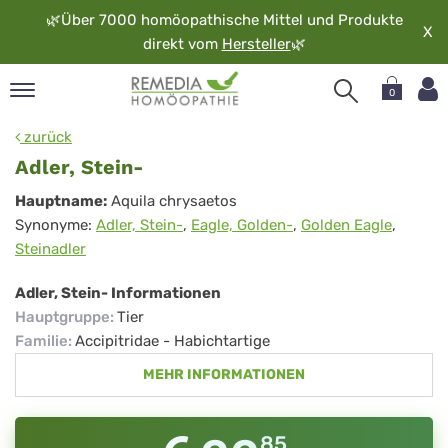
🌿
Über 7000 homöopathische Mittel und Produkte
X
direkt vom
Hersteller
🌿
0
pand
zurück
rache
Adler, Stein-
pand
Adler,
Hauptname:
Aquila chrysaetos
op
Synonyme:
Adler, Stein-
,
Eagle, Golden-
,
Golden Eagle
,
Stein-
pand
Steinadler
möopathie
Adler, Stein- Informationen
Hauptgruppe
:
Tier
pand
Familie
:
Accipitridae - Habichtartige
rvice
MEHR INFORMATIONEN
pand
er
media
85