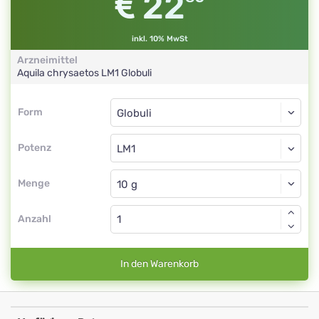
22
inkl. 10% MwSt
Arzneimittel
Aquila chrysaetos
LM1
Globuli
Form
Form
Globuli
Potenz
LM1
Globuli
Menge
Anzahl
In den Warenkorb