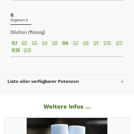
Q
Organon 6
Dilution (flüssig)
Q1
Q2
Q3
Q4
Q5
Q6
Q7
Q8
Q9
Q10
Q11
Q12
Q13
Liste aller verfügbarer Potenzen
Weitere Infos ...