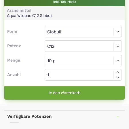
inkl. 10% MwSt
Arzneimittel
Aqua Wildbad
C12
Globuli
Form
Form
Globuli
Potenz
C12
Globuli
Menge
Anzahl
In den Warenkorb
Verfügbare Potenzen