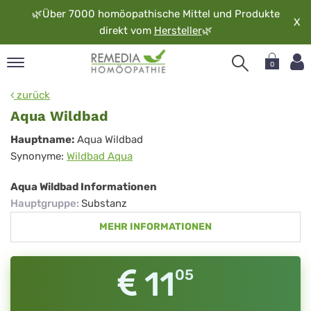
🌿
Über 7000 homöopathische Mittel und Produkte
X
direkt vom
Hersteller
🌿
0
pand
zurück
rache
Aqua Wildbad
pand
Aqua
Hauptname:
Aqua Wildbad
op
Synonyme:
Wildbad Aqua
Wildbad
pand
möopathie
Aqua Wildbad Informationen
Hauptgruppe
:
Substanz
MEHR INFORMATIONEN
pand
rvice
pand
11
05
er
media