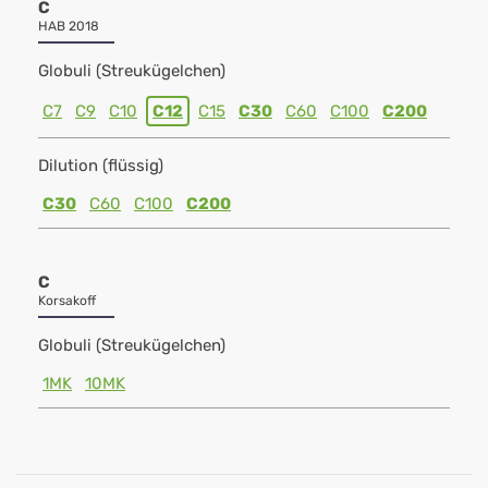
C
HAB 2018
Globuli (Streukügelchen)
C7
C9
C10
C12
C15
C30
C60
C100
C200
Dilution (flüssig)
C30
C60
C100
C200
C
Korsakoff
Globuli (Streukügelchen)
1MK
10MK