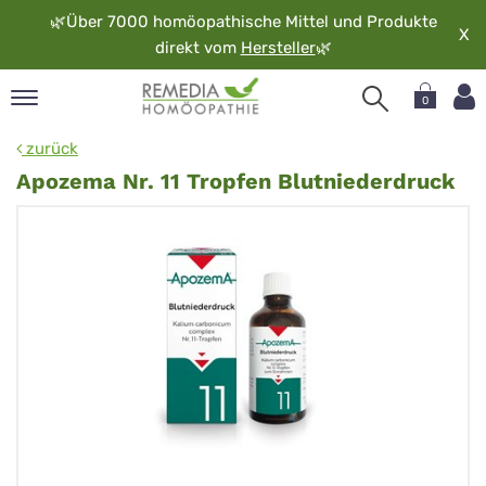
🌿
Über 7000 homöopathische Mittel und Produkte
X
direkt vom
Hersteller
🌿
0
pand
zurück
rache
Apozema Nr. 11 Tropfen Blutniederdruck
pand
op
pand
möopathie
pand
rvice
pand
er
media