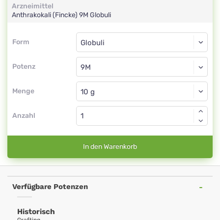
Arzneimittel
Anthrakokali (Fincke)
9M
Globuli
Form
Form
Globuli
Potenz
9M
Globuli
Menge
Anzahl
In den Warenkorb
Verfügbare Potenzen
Historisch