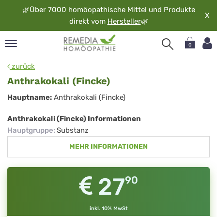
🌿
Über 7000 homöopathische Mittel und Produkte
X
direkt vom
Hersteller
🌿
0
pand
zurück
rache
Anthrakokali (Fincke)
pand
Anthrakokali
Hauptname:
Anthrakokali (Fincke)
op
(Fincke)
pand
Anthrakokali (Fincke) Informationen
möopathie
Hauptgruppe
:
Substanz
MEHR INFORMATIONEN
pand
rvice
27
90
pand
er
media
inkl. 10% MwSt