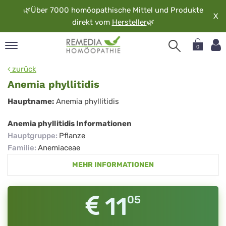
🌿
Über 7000 homöopathische Mittel und Produkte
X
direkt vom
Hersteller
🌿
0
pand
zurück
rache
Anemia phyllitidis
pand
Anemia
Hauptname:
Anemia phyllitidis
op
phyllitidis
pand
Anemia phyllitidis Informationen
möopathie
Hauptgruppe
:
Pflanze
Familie
:
Anemiaceae
MEHR INFORMATIONEN
pand
rvice
pand
11
05
er
media