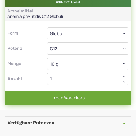
inkl. 10% MwSt
Arzneimittel
Anemia phyllitidis
C12
Globuli
Form
Form
Globuli
Potenz
C12
Globuli
Menge
Anzahl
In den Warenkorb
Verfügbare Potenzen