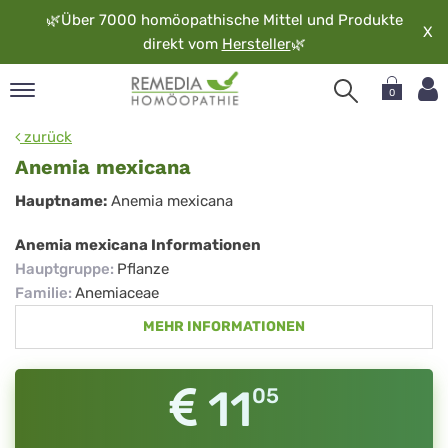
🌿
Über 7000 homöopathische Mittel und Produkte
X
direkt vom
Hersteller
🌿
0
pand
zurück
rache
Anemia mexicana
pand
Anemia
Hauptname:
Anemia mexicana
op
mexicana
pand
Anemia mexicana Informationen
möopathie
Hauptgruppe
:
Pflanze
Familie
:
Anemiaceae
MEHR INFORMATIONEN
pand
rvice
pand
11
05
er
media