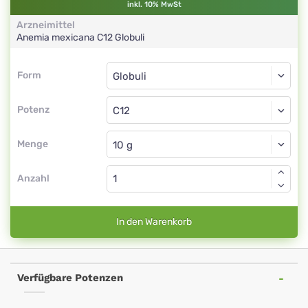
inkl. 10% MwSt
Arzneimittel
Anemia mexicana
C12
Globuli
Form
Form
Globuli
Potenz
C12
Globuli
Menge
Anzahl
In den Warenkorb
Verfügbare Potenzen