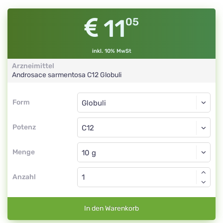
11
05
inkl. 10% MwSt
Arzneimittel
Androsace sarmentosa
C12
Globuli
Form
Form
Globuli
Potenz
C12
Globuli
Menge
Anzahl
In den Warenkorb