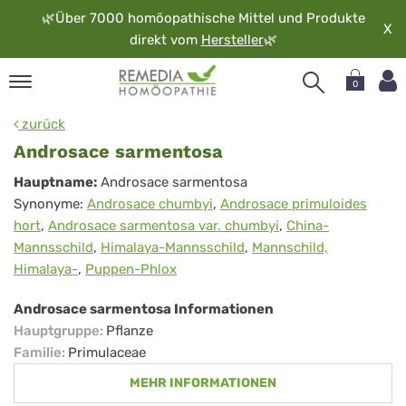
🌿
Über 7000 homöopathische Mittel und Produkte
X
direkt vom
Hersteller
🌿
0
pand
zurück
rache
Androsace sarmentosa
pand
Androsace
Hauptname:
Androsace sarmentosa
op
Synonyme:
Androsace chumbyi
,
Androsace primuloides
sarmentosa
pand
hort
,
Androsace sarmentosa var. chumbyi
,
China-
möopathie
Mannsschild
,
Himalaya-Mannsschild
,
Mannschild,
Himalaya-
,
Puppen-Phlox
pand
Androsace sarmentosa Informationen
rvice
Hauptgruppe
:
Pflanze
pand
Familie
:
Primulaceae
er
MEHR INFORMATIONEN
media