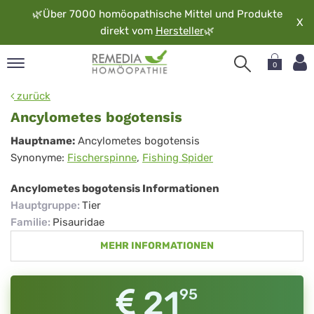
🌿
Über 7000 homöopathische Mittel und Produkte
X
direkt vom
Hersteller
🌿
0
pand
zurück
rache
Ancylometes bogotensis
pand
Ancylometes
Hauptname:
Ancylometes bogotensis
op
Synonyme:
Fischerspinne
,
Fishing Spider
bogotensis
pand
möopathie
Ancylometes bogotensis Informationen
Hauptgruppe
:
Tier
Familie
:
Pisauridae
pand
MEHR INFORMATIONEN
rvice
pand
er
21
95
media