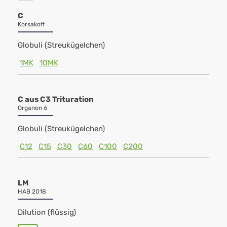
C
Korsakoff
Globuli (Streukügelchen)
1MK
10MK
C aus C3 Trituration
Organon 6
Globuli (Streukügelchen)
C12
C15
C30
C60
C100
C200
LM
HAB 2018
Dilution (flüssig)