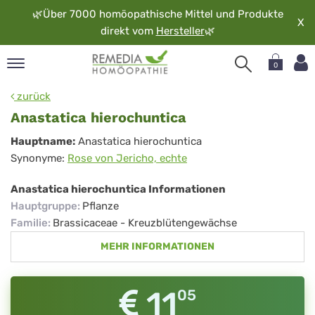
🌿
Über 7000 homöopathische Mittel und Produkte
X
direkt vom
Hersteller
🌿
0
pand
zurück
rache
Anastatica hierochuntica
pand
Anastatica
Hauptname:
Anastatica hierochuntica
op
Synonyme:
Rose von Jericho, echte
hierochuntica
pand
möopathie
Anastatica hierochuntica Informationen
Hauptgruppe
:
Pflanze
Familie
:
Brassicaceae - Kreuzblütengewächse
pand
MEHR INFORMATIONEN
rvice
pand
er
11
05
media