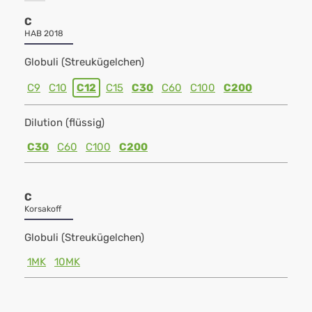
C
HAB 2018
Globuli (Streukügelchen)
C9
C10
C12
C15
C30
C60
C100
C200
Dilution (flüssig)
C30
C60
C100
C200
C
Korsakoff
Globuli (Streukügelchen)
1MK
10MK