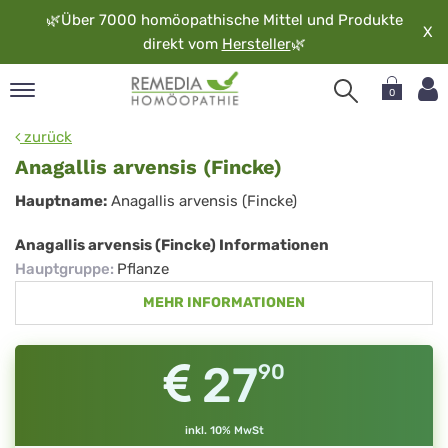
🌿
Über 7000 homöopathische Mittel und Produkte
X
direkt vom
Hersteller
🌿
0
pand
zurück
rache
Anagallis arvensis (Fincke)
pand
Anagallis
Hauptname:
Anagallis arvensis (Fincke)
op
arvensis
pand
Anagallis arvensis (Fincke) Informationen
möopathie
(Fincke)
Hauptgruppe
:
Pflanze
MEHR INFORMATIONEN
pand
rvice
27
90
pand
er
media
inkl. 10% MwSt