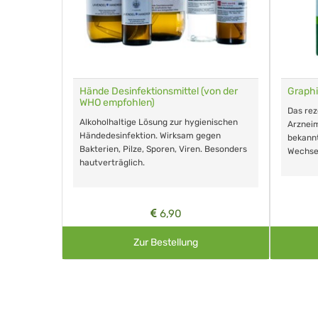
für Tiere
Hände Desinfektionsmittel (von der
Graphi
WHO empfohlen)
m Eingeben.
Das re
Alkoholhaltige Lösung zur hygienischen
Arzneim
Händedesinfektion. Wirksam gegen
nd ohne
bekann
Bakterien, Pilze, Sporen, Viren. Besonders
Wechse
hautverträglich.
6,90
Zur Bestellung