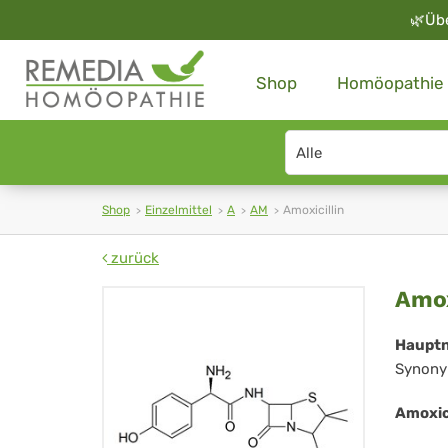
🌿
Üb
Shop
Homöopathie
Search
type
Shop
Einzelmittel
A
AM
Amoxicillin
zurück
Amo
Amox
Haupt
Synony
Amoxic