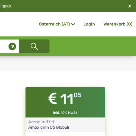
X
ller
🌿
Login
Warenkorb (
0
)
Österreich (AT)
11
05
inkl. 10% MwSt
Arzneimittel
Amoxicillin
C6
Globuli