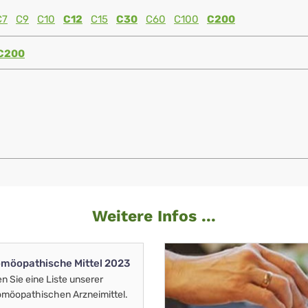
C7
C9
C10
C12
C15
C30
C60
C100
C200
C200
Weitere Infos ...
möopathische Mittel 2023
en Sie eine Liste unserer
möopathischen Arzneimittel.