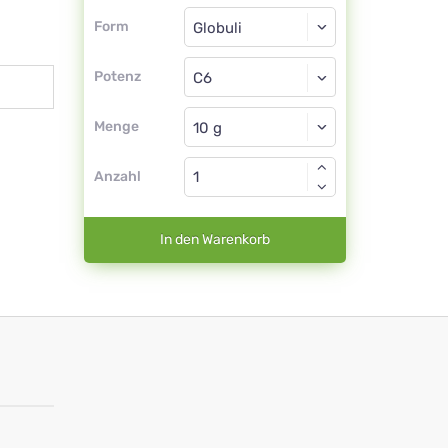
Form
Form
Globuli
Potenz
C6
Globuli
Menge
Anzahl
In den Warenkorb