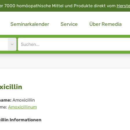
er 7000 homöopathische Mittel und Produkte direkt vom
Herste
Seminarkalender
Service
Über Remedia
Site
search
input
xicillin
icillin
name:
Amoxicillin
me:
Amoxicillinum
illin Informationen