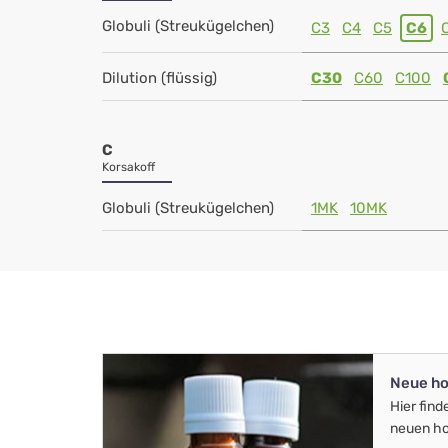
Globuli (Streukügelchen)
C3
C4
C5
C6
Dilution (flüssig)
C30
C60
C100
C
Korsakoff
Globuli (Streukügelchen)
1MK
10MK
Neue ho
Hier find
neuen ho