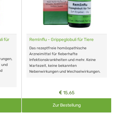
i für
RemInflu - Grippeglobuli für Tiere
Dr. Haus
sensitiv
Das rezeptfreie homöopathische
Schonende
Arzneimittel für fieberhafte
rungen,
Zähnen, au
Infektionskrankheiten und mehr. Keine
t und
Wartezeit, keine bekannten
nd
Nebenwirkungen und Wechselwirkungen.
15,65
Zur Bestellung