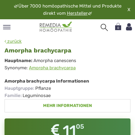
🌿
Über 7000 homöopathische Mittel und Produkte
X
direkt vom
Hersteller
🌿
0
pand
zurück
rache
Amorpha brachycarpa
pand
Amorpha
Hauptname:
Amorpha canescens
op
Synonyme:
Amorpha brachycarpa
brachycarpa
pand
möopathie
Amorpha brachycarpa Informationen
Hauptgruppe
:
Pflanze
Familie
:
Leguminosae
pand
MEHR INFORMATIONEN
rvice
pand
er
11
05
media