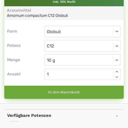
inkl. 10% MwSt
Arzneimittel
Amomum compactum
C12
Globuli
Form
Form
Globuli
Potenz
C12
Globuli
Menge
Anzahl
In den Warenkorb
Verfügbare Potenzen