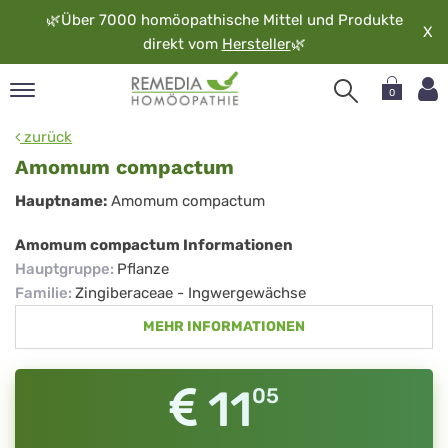
🌿
Über 7000 homöopathische Mittel und Produkte
X
direkt vom
Hersteller
🌿
0
pand
zurück
rache
Amomum compactum
pand
Amomum
Hauptname:
Amomum compactum
op
compactum
pand
Amomum compactum Informationen
möopathie
Hauptgruppe
:
Pflanze
Familie
:
Zingiberaceae - Ingwergewächse
MEHR INFORMATIONEN
pand
rvice
pand
11
05
er
media