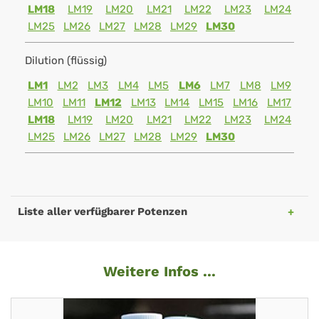
LM18
LM19
LM20
LM21
LM22
LM23
LM24
LM25
LM26
LM27
LM28
LM29
LM30
Dilution (flüssig)
LM1
LM2
LM3
LM4
LM5
LM6
LM7
LM8
LM9
LM10
LM11
LM12
LM13
LM14
LM15
LM16
LM17
LM18
LM19
LM20
LM21
LM22
LM23
LM24
LM25
LM26
LM27
LM28
LM29
LM30
Liste aller verfügbarer Potenzen
Weitere Infos ...