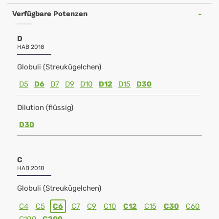
Verfügbare Potenzen
D
HAB 2018
Globuli (Streukügelchen)
D5
D6
D7
D9
D10
D12
D15
D30
Dilution (flüssig)
D30
C
HAB 2018
Globuli (Streukügelchen)
C4
C5
C6
C7
C9
C10
C12
C15
C30
C60