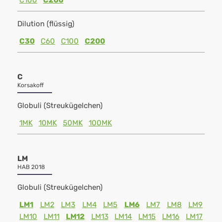
C100
C200
Dilution (flüssig)
C30
C60
C100
C200
C
Korsakoff
Globuli (Streukügelchen)
1MK
10MK
50MK
100MK
LM
HAB 2018
Globuli (Streukügelchen)
LM1
LM2
LM3
LM4
LM5
LM6
LM7
LM8
LM9
LM10
LM11
LM12
LM13
LM14
LM15
LM16
LM17