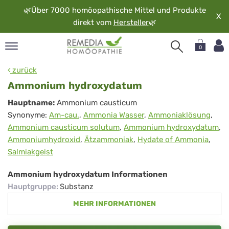
🌿
Über 7000 homöopathische Mittel und Produkte
X
direkt vom
Hersteller
🌿
0
pand
zurück
rache
Ammonium hydroxydatum
pand
Ammonium
Hauptname:
Ammonium causticum
op
Synonyme:
Am-cau.
,
Ammonia Wasser
,
Ammoniaklösung
,
hydroxydatum
pand
Ammonium causticum solutum
,
Ammonium hydroxydatum
,
möopathie
Ammoniumhydroxid
,
Ätzammoniak
,
Hydate of Ammonia
,
Salmiakgeist
pand
Ammonium hydroxydatum Informationen
rvice
Hauptgruppe
:
Substanz
pand
MEHR INFORMATIONEN
er
media