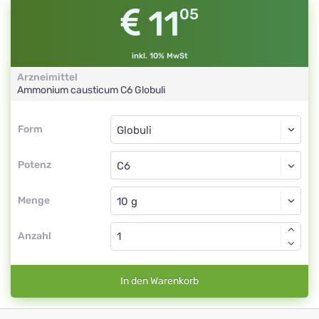
11
05
inkl. 10% MwSt
Arzneimittel
Ammonium causticum
C6
Globuli
Form
Form
Globuli
Potenz
C6
Globuli
Menge
Anzahl
In den Warenkorb