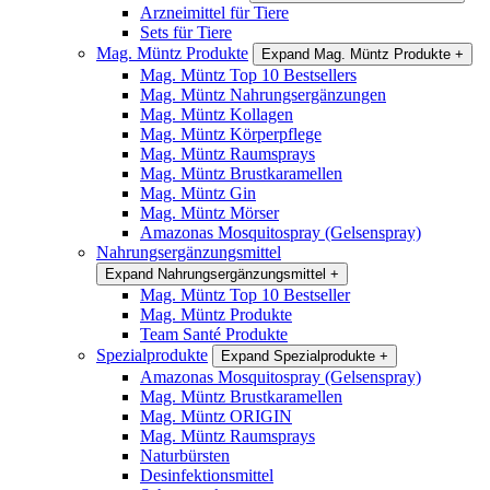
Arzneimittel für Tiere
Sets für Tiere
Mag. Müntz Produkte
Expand Mag. Müntz Produkte
+
Mag. Müntz Top 10 Bestsellers
Mag. Müntz Nahrungsergänzungen
Mag. Müntz Kollagen
Mag. Müntz Körperpflege
Mag. Müntz Raumsprays
Mag. Müntz Brustkaramellen
Mag. Müntz Gin
Mag. Müntz Mörser
Amazonas Mosquitospray (Gelsenspray)
Nahrungsergänzungsmittel
Expand Nahrungsergänzungsmittel
+
Mag. Müntz Top 10 Bestseller
Mag. Müntz Produkte
Team Santé Produkte
Spezialprodukte
Expand Spezialprodukte
+
Amazonas Mosquitospray (Gelsenspray)
Mag. Müntz Brustkaramellen
Mag. Müntz ORIGIN
Mag. Müntz Raumsprays
Naturbürsten
Desinfektionsmittel