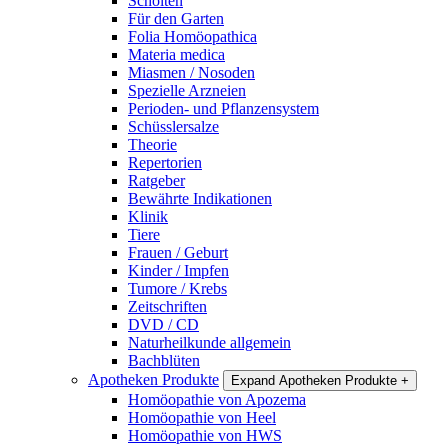
Scholten
Für den Garten
Folia Homöopathica
Materia medica
Miasmen / Nosoden
Spezielle Arzneien
Perioden- und Pflanzensystem
Schüsslersalze
Theorie
Repertorien
Ratgeber
Bewährte Indikationen
Klinik
Tiere
Frauen / Geburt
Kinder / Impfen
Tumore / Krebs
Zeitschriften
DVD / CD
Naturheilkunde allgemein
Bachblüten
Apotheken Produkte
Expand Apotheken Produkte
+
Homöopathie von Apozema
Homöopathie von Heel
Homöopathie von HWS