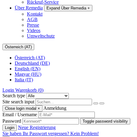
Rückruf-Service
Über Remedia
Expand Über Remedia
+
Kontakt
AGB
Presse
Videos
Umweltschutz
Österreich (AT)
Österreich (AT)
Deutschland (DE)
English (EN)
Magyar (HU)
Italia (IT)
Login
Warenkorb (
0
)
Search type
Site search input
Anmeldung
Close login modal
×
Email / Username
Password
Toggle password visibility
Neue Registrierung
Login
Sie haben Ihr Passwort vergessen? Kein Problem!