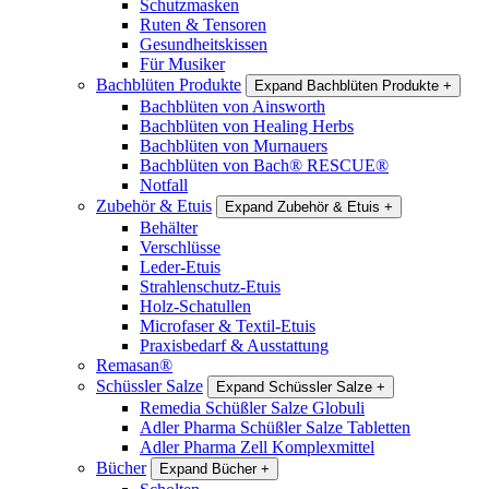
Schutzmasken
Ruten & Tensoren
Gesundheitskissen
Für Musiker
Bachblüten Produkte
Expand Bachblüten Produkte
+
Bachblüten von Ainsworth
Bachblüten von Healing Herbs
Bachblüten von Murnauers
Bachblüten von Bach® RESCUE®
Notfall
Zubehör & Etuis
Expand Zubehör & Etuis
+
Behälter
Verschlüsse
Leder-Etuis
Strahlenschutz-Etuis
Holz-Schatullen
Microfaser & Textil-Etuis
Praxisbedarf & Ausstattung
Remasan®
Schüssler Salze
Expand Schüssler Salze
+
Remedia Schüßler Salze Globuli
Adler Pharma Schüßler Salze Tabletten
Adler Pharma Zell Komplexmittel
Bücher
Expand Bücher
+