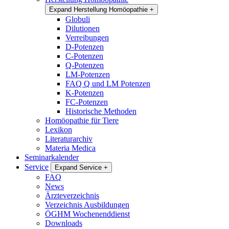
Expand Herstellung Homöopathie
+
Globuli
Dilutionen
Verreibungen
D-Potenzen
C-Potenzen
Q-Potenzen
LM-Potenzen
FAQ Q und LM Potenzen
K-Potenzen
FC-Potenzen
Historische Methoden
Homöopathie für Tiere
Lexikon
Literaturarchiv
Materia Medica
Seminarkalender
Service
Expand Service
+
FAQ
News
Ärzteverzeichnis
Verzeichnis Ausbildungen
ÖGHM Wochenenddienst
Downloads