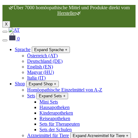
🌿
Über 7000 homöopathische Mittel und Produkte direkt vom
Hersteller
🌿
X
0
Sprache
Expand Sprache
+
Österreich (AT)
Deutschland (DE)
English (EN)
Magyar (HU)
Italia (IT)
Shop
Expand Shop
+
Homöopathische Einzelmittel von A-Z
Sets
Expand Sets
+
Mini Sets
Hausapotheken
Kinderapotheken
Reiseapotheken
Sets für Therapeuten
Sets der Schulen
Arzneimittel für Tiere
Expand Arzneimittel für Tiere
+