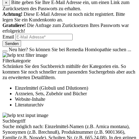
Bitte geben Sie Ihre E-Mail Adresse ein, um einen Link zum
×
Zurücksetzen des Passworts zu erhalten.
Achtung!
Diese E-Mail Adresse ist noch nicht registriert. Bitte
legen Sie ein Kundenkonto an.
Gratuliere!
Die Anfrage zum Zurücksetzen Ihres Passworts war
erfolgreich!
Email
Senden
Neu hier?
So können Sie bei Remedia Homöopathie suchen ...
Filterkategorie
Schränken Sie den Suchbereich mithilfe der Kategorien ein. So
kommen Sie noch schneller zum passenden Suchergebnis aber auch
zu erweiterten Detailfiltern.
Einzelmittel (Globuli und Dilutionen)
Arzneien, Sets, Zubehör und Bücher
Website-Inhalte
Literaturarchiv
Suchbegriff
Suche möglich nach: Einzelmittel-Namen (z.B. Arnica montana),
Synonymen (z.B. Brechnuß), Produktnummer (z.B. 9001366),
Familie (z.B. Nosode), Scholten Nr. (z.B. 665.24.08). In den grünen