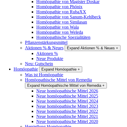
Homöopathie von Magister Doskar
Homöopathie von Phönix
Homöopathie von RubaXX
Homöopathie von Sanum-Kehlbeck
Homöopathie von Similasan
Homöopathie von Wala
Homöopathie von Weleda
Homöopathische Spezialitäten
Pflanzenstärkungsmittel
Aktionen % & Neues
Expand Aktionen % & Neues
+
Aktionen %
Neue Produkte
Neu: Gutschein
Homöopathie
Expand Homöopathie
+
Was ist Homöopathie
Homöopathische Mittel von Remedia
Expand Homöopathische Mittel von Remedia
+
Neue homöopathische Mittel 2026
Neue homöopathische Mittel 2025
Neue homöopathische Mittel 2024
Neue homöopathische Mittel 2023
Neue homöopathische Mittel 2022
Neue homöopathische Mittel 2021
Neue homöopathische Mittel 2020
Herstellung Homöopathie