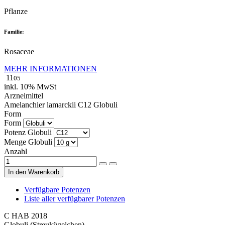
Pflanze
Familie
:
Rosaceae
MEHR INFORMATIONEN
11
05
inkl. 10% MwSt
Arzneimittel
Amelanchier lamarckii
C12
Globuli
Form
Form
Potenz
Globuli
Menge
Globuli
Anzahl
In den Warenkorb
Verfügbare Potenzen
Liste aller verfügbarer Potenzen
C
HAB 2018
Globuli (Streukügelchen)