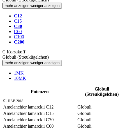
mehr anzeigen
weniger anzeigen
C12
C15
C30
C60
C100
C200
C
Korsakoff
Globuli (Streukügelchen)
mehr anzeigen
weniger anzeigen
1MK
10MK
Globuli
Potenzen
(Streukügelchen)
C
HAB 2018
Amelanchier lamarckii C12
Globuli
Amelanchier lamarckii C15
Globuli
Amelanchier lamarckii C30
Globuli
Amelanchier lamarckii C60
Globuli