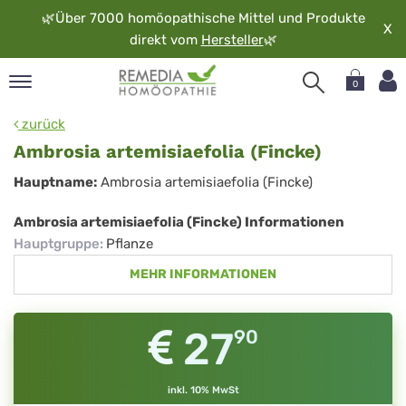
🌿
Über 7000 homöopathische Mittel und Produkte
X
direkt vom
Hersteller
🌿
0
pand
zurück
rache
Ambrosia artemisiaefolia (Fincke)
pand
Ambrosia
Hauptname:
Ambrosia artemisiaefolia (Fincke)
op
artemisiaefolia
pand
Ambrosia artemisiaefolia (Fincke) Informationen
möopathie
(Fincke)
Hauptgruppe
:
Pflanze
MEHR INFORMATIONEN
pand
rvice
27
90
pand
er
media
inkl. 10% MwSt