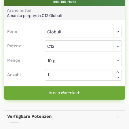
inkl. 10% MwSt
Arzneimittel
Amanita porphyria
C12
Globuli
Form
Form
Globuli
Potenz
C12
Globuli
Menge
Anzahl
In den Warenkorb
Verfügbare Potenzen