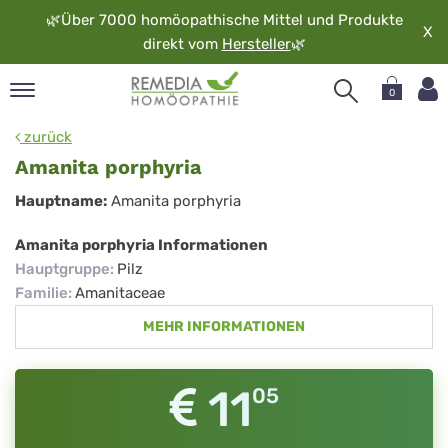
🌿
Über 7000 homöopathische Mittel und Produkte
X
direkt vom
Hersteller
🌿
0
pand
zurück
rache
Amanita porphyria
pand
Amanita
Hauptname:
Amanita porphyria
op
porphyria
pand
Amanita porphyria Informationen
möopathie
Hauptgruppe
:
Pilz
Familie
:
Amanitaceae
MEHR INFORMATIONEN
pand
rvice
pand
11
05
er
media