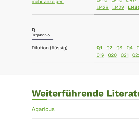
LM15
LM16
LM17
mehr anzeigen
LM28
LM29
LM3
Q
Organon 6
Dilution (flüssig)
Q1
Q2
Q3
Q4
Q19
Q20
Q21
Q2
Weiterführende Literat
Agaricus