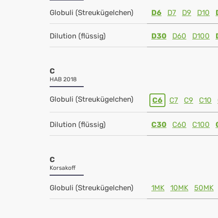
Globuli (Streukügelchen)
D6
D7
D9
D10
Dilution (flüssig)
D30
D60
D100
C
HAB 2018
Globuli (Streukügelchen)
C6
C7
C9
C10
Dilution (flüssig)
C30
C60
C100
C
Korsakoff
Globuli (Streukügelchen)
1MK
10MK
50MK