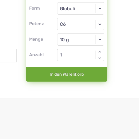
Form
Form
Globuli
Potenz
C6
Globuli
Menge
Anzahl
In den Warenkorb