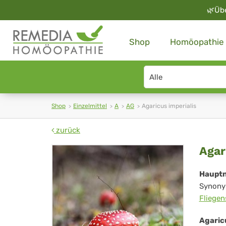
🌿
Üb
Shop
Homöopathie
Search
type
Shop
Einzelmittel
A
AG
Agaricus imperialis
zurück
Aga
Agar
imp
Haupt
Synony
Fliege
Agaric