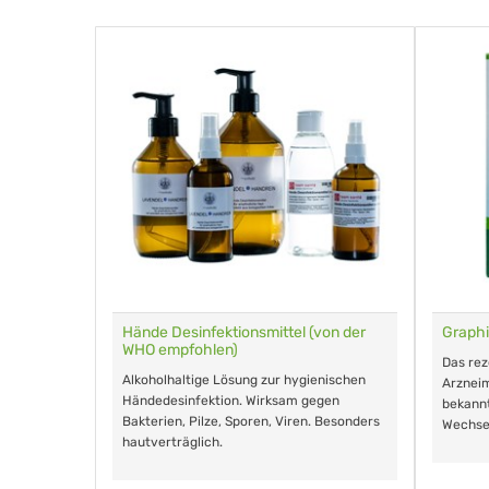
für Tiere
Hände Desinfektionsmittel (von der
Graphi
WHO empfohlen)
m Eingeben.
Das re
Alkoholhaltige Lösung zur hygienischen
Arzneim
Händedesinfektion. Wirksam gegen
nd ohne
bekann
Bakterien, Pilze, Sporen, Viren. Besonders
Wechse
hautverträglich.