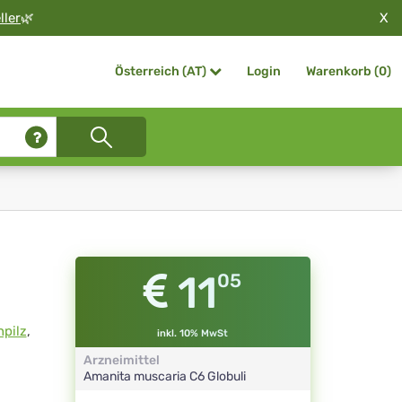
X
ller
🌿
Login
Warenkorb (
0
)
Österreich (AT)
11
05
npilz
,
inkl. 10% MwSt
Arzneimittel
Amanita muscaria
C6
Globuli