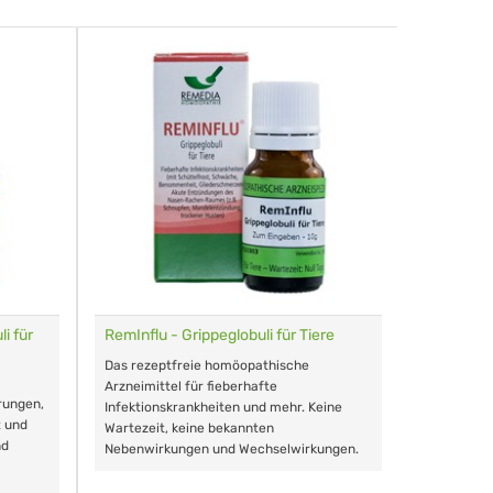
i für
RemInflu - Grippeglobuli für Tiere
Dr. Haus
sensitiv
Das rezeptfreie homöopathische
Schonende
Arzneimittel für fieberhafte
rungen,
Zähnen, au
Infektionskrankheiten und mehr. Keine
t und
Wartezeit, keine bekannten
nd
Nebenwirkungen und Wechselwirkungen.