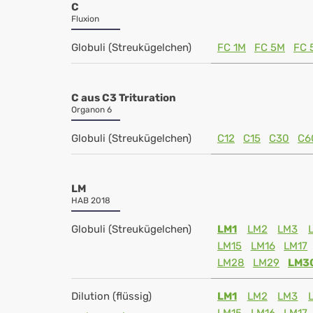
C
Fluxion
Globuli (Streukügelchen)
FC 1M
FC 5M
FC 
C aus C3 Trituration
Organon 6
Globuli (Streukügelchen)
C12
C15
C30
C6
LM
HAB 2018
Globuli (Streukügelchen)
LM1
LM2
LM3
LM15
LM16
LM17
LM28
LM29
LM3
Dilution (flüssig)
LM1
LM2
LM3