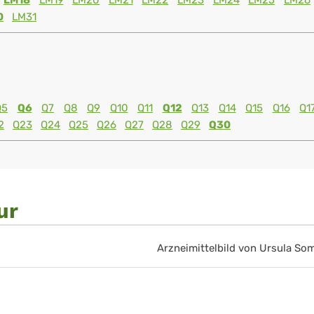
LM18
LM19
LM20
LM21
LM22
LM23
LM24
LM25
LM26
0
LM31
Q5
Q6
Q7
Q8
Q9
Q10
Q11
Q12
Q13
Q14
Q15
Q16
Q1
2
Q23
Q24
Q25
Q26
Q27
Q28
Q29
Q30
ur
Arzneimittelbild von Ursula S