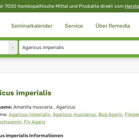
er 7000 homöopathische Mittel und Produkte direkt vom
Herste
Seminarkalender
Service
Über Remedia
Site
search
input
ricus
icus imperialis
erialis
name:
Amanita muscaria
, Agaricus
me:
Agaricus imperialis
,
Agaricus muscarius
,
Bug Agaric
,
Fliege
nschwamm
,
Fly Agaric
us imperialis Informationen