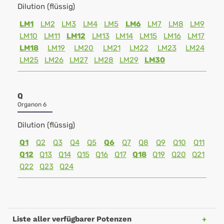
Dilution (flüssig)
LM1
LM2
LM3
LM4
LM5
LM6
LM7
LM8
LM9
LM10
LM11
LM12
LM13
LM14
LM15
LM16
LM17
LM18
LM19
LM20
LM21
LM22
LM23
LM24
LM25
LM26
LM27
LM28
LM29
LM30
Q
Organon 6
Dilution (flüssig)
Q1
Q2
Q3
Q4
Q5
Q6
Q7
Q8
Q9
Q10
Q11
Q12
Q13
Q14
Q15
Q16
Q17
Q18
Q19
Q20
Q21
Q22
Q23
Q24
Liste aller verfügbarer Potenzen