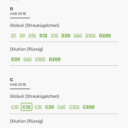
D
HAB 2018
Globuli (Streukügelchen)
D7
D9
D10
D12
D15
D30
D60
D100
D200
Dilution (flüssig)
D30
D60
D100
D200
C
HAB 2018
Globuli (Streukügelchen)
C10
C12
C15
C30
C60
C100
C200
Dilution (flüssig)