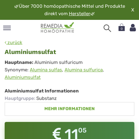
🌿
Über 7000 homöopathische Mittel und Produkte
X
direkt vom
Hersteller
🌿
0
pand
zurück
rache
Aluminiumsulfat
pand
Aluminiumsulfat
Hauptname:
Aluminium sulfuricum
op
Synonyme:
Alumina sulfas
,
Alumina sulfurica
,
pand
Aluminiumsulfat
möopathie
Aluminiumsulfat Informationen
Hauptgruppe
:
Substanz
pand
MEHR INFORMATIONEN
rvice
pand
er
11
05
media