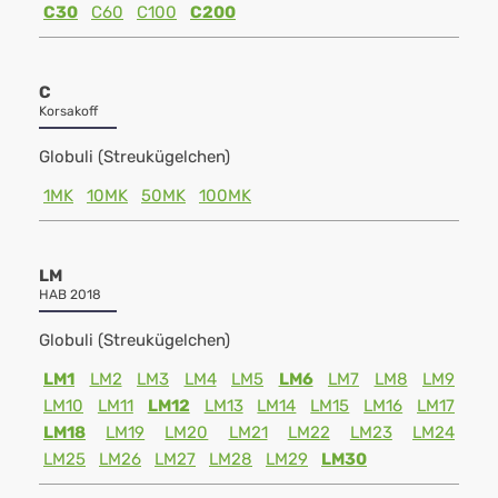
C30
C60
C100
C200
C
Korsakoff
Globuli (Streukügelchen)
1MK
10MK
50MK
100MK
LM
HAB 2018
Globuli (Streukügelchen)
LM1
LM2
LM3
LM4
LM5
LM6
LM7
LM8
LM9
LM10
LM11
LM12
LM13
LM14
LM15
LM16
LM17
LM18
LM19
LM20
LM21
LM22
LM23
LM24
LM25
LM26
LM27
LM28
LM29
LM30