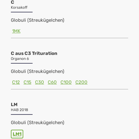
C
Korsakoff
Globuli (Streukügelchen)
1MK
C aus C3 Trituration
Organon 6
Globuli (Streukügelchen)
C12
C15
C30
C60
C100
C200
LM
HAB 2018
Globuli (Streukügelchen)
LM1