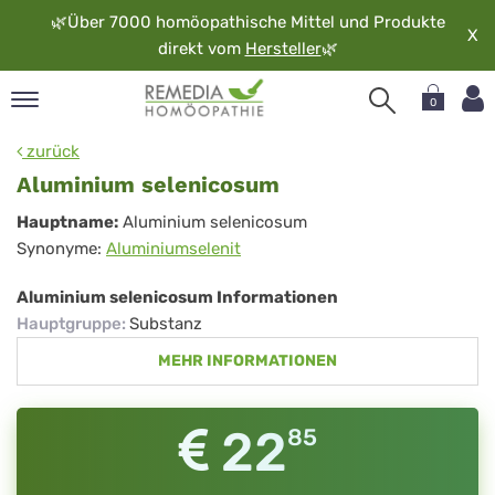
🌿
Über 7000 homöopathische Mittel und Produkte
X
direkt vom
Hersteller
🌿
0
pand
zurück
rache
Aluminium selenicosum
pand
Aluminium
Hauptname:
Aluminium selenicosum
op
Synonyme:
Aluminiumselenit
selenicosum
pand
möopathie
Aluminium selenicosum Informationen
Hauptgruppe
:
Substanz
MEHR INFORMATIONEN
pand
rvice
pand
22
85
er
media