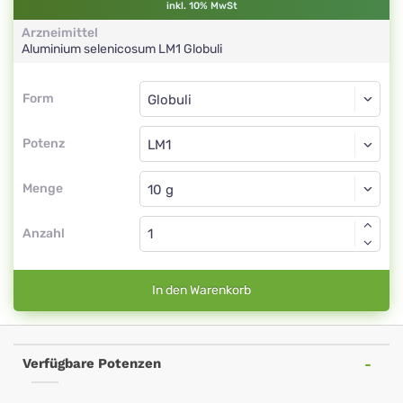
inkl. 10% MwSt
Arzneimittel
Aluminium selenicosum
LM1
Globuli
Form
Form
Globuli
Potenz
LM1
Globuli
Menge
Anzahl
In den Warenkorb
Verfügbare Potenzen