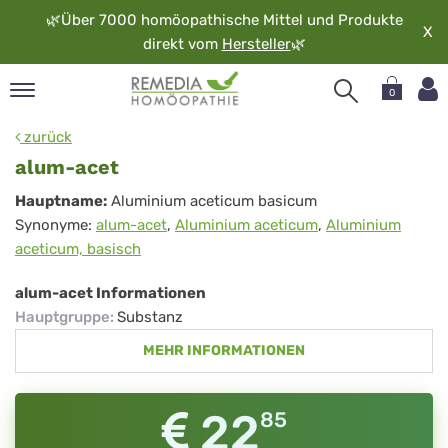
🌿
Über 7000 homöopathische Mittel und Produkte
X
direkt vom
Hersteller
🌿
0
pand
zurück
rache
alum-acet
pand
alum-
Hauptname:
Aluminium aceticum basicum
op
Synonyme:
alum-acet
,
Aluminium aceticum
,
Aluminium
acet
pand
aceticum, basisch
möopathie
alum-acet Informationen
Hauptgruppe
:
Substanz
pand
MEHR INFORMATIONEN
rvice
pand
er
22
85
media