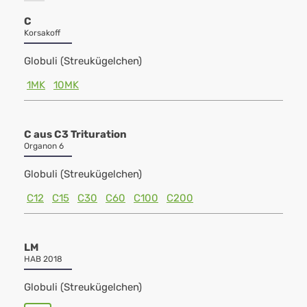
C
Korsakoff
Globuli (Streukügelchen)
1MK
10MK
C aus C3 Trituration
Organon 6
Globuli (Streukügelchen)
C12
C15
C30
C60
C100
C200
LM
HAB 2018
Globuli (Streukügelchen)