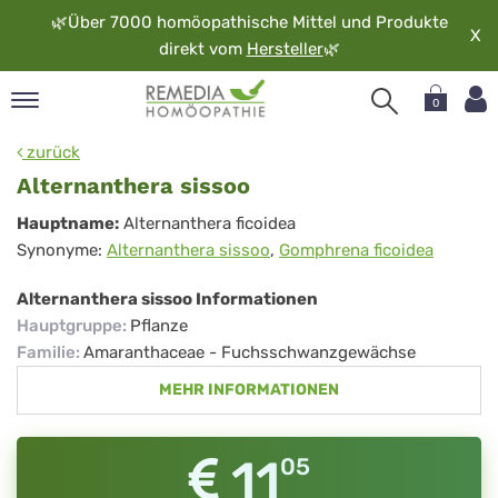
🌿
Über 7000 homöopathische Mittel und Produkte
X
direkt vom
Hersteller
🌿
0
pand
zurück
rache
Alternanthera sissoo
pand
Alternanthera
Hauptname:
Alternanthera ficoidea
op
Synonyme:
Alternanthera sissoo
,
Gomphrena ficoidea
sissoo
pand
möopathie
Alternanthera sissoo Informationen
Hauptgruppe
:
Pflanze
Familie
:
Amaranthaceae - Fuchsschwanzgewächse
pand
MEHR INFORMATIONEN
rvice
pand
er
11
05
media