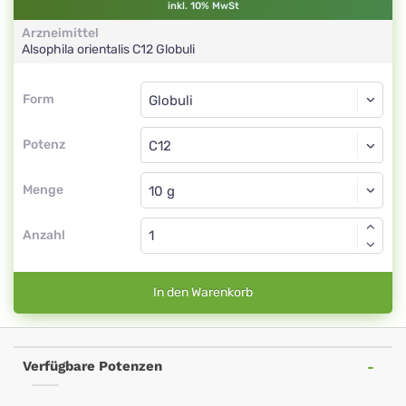
inkl. 10% MwSt
Arzneimittel
Alsophila orientalis
C12
Globuli
Form
Form
Globuli
Potenz
C12
Globuli
Menge
Anzahl
In den Warenkorb
Verfügbare Potenzen