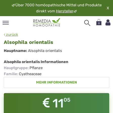
🌿
Über 7000 homöopathische Mittel und Produkte
X
direkt vom
Hersteller
🌿
0
pand
zurück
rache
Alsophila orientalis
pand
Alsophila
Hauptname:
Alsophila orientalis
op
orientalis
pand
Alsophila orientalis Informationen
möopathie
Hauptgruppe
:
Pflanze
Familie
:
Cyatheaceae
MEHR INFORMATIONEN
pand
rvice
pand
11
05
er
media