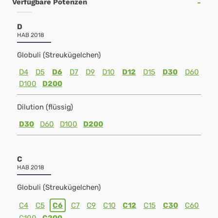
Verfügbare Potenzen
D
HAB 2018
Globuli (Streukügelchen)
D4
D5
D6
D7
D9
D10
D12
D15
D30
D60
D100
D200
Dilution (flüssig)
D30
D60
D100
D200
C
HAB 2018
Globuli (Streukügelchen)
C4
C5
C6
C7
C9
C10
C12
C15
C30
C60