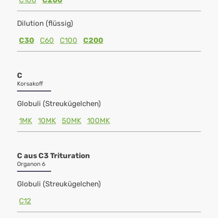
C100
C200
Dilution (flüssig)
C30
C60
C100
C200
C
Korsakoff
Globuli (Streukügelchen)
1MK
10MK
50MK
100MK
C aus C3 Trituration
Organon 6
Globuli (Streukügelchen)
C12