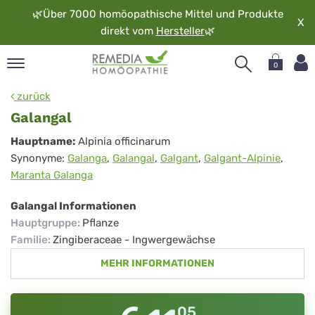
🌿
Über 7000 homöopathische Mittel und Produkte
X
direkt vom
Hersteller
🌿
0
pand
zurück
rache
Galangal
pand
Galangal
Hauptname:
Alpinia officinarum
op
Synonyme:
Galanga
,
Galangal
,
Galgant
,
Galgant-Alpinie
,
pand
Maranta Galanga
möopathie
Galangal Informationen
Hauptgruppe
:
Pflanze
pand
Familie
:
Zingiberaceae - Ingwergewächse
rvice
MEHR INFORMATIONEN
pand
er
media
05