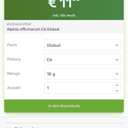
11
inkl. 10% MwSt
Arzneimittel
Alpinia officinarum
C6
Globuli
Form
Form
Globuli
Potenz
C6
Globuli
Menge
Anzahl
In den Warenkorb