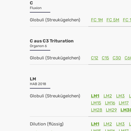
C
Fluxion
Globuli (Streukügelchen)
FC 1M
FC 5M
FC 
C aus C3 Trituration
Organon 6
Globuli (Streukügelchen)
C12
C15
C30
C6
LM
HAB 2018
Globuli (Streukügelchen)
LM1
LM2
LM3
LM15
LM16
LM17
LM28
LM29
LM3
Dilution (flüssig)
LM1
LM2
LM3