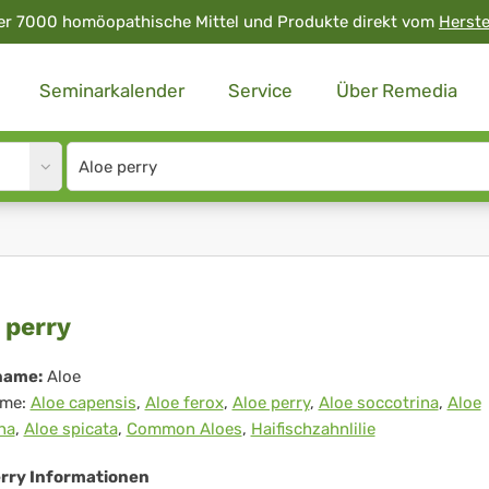
er 7000 homöopathische Mittel und Produkte direkt vom
Herste
Seminarkalender
Service
Über Remedia
Site
search
input
e
 perry
ry
name:
Aloe
me:
Aloe capensis
,
Aloe ferox
,
Aloe perry
,
Aloe soccotrina
,
Aloe
na
,
Aloe spicata
,
Common Aloes
,
Haifischzahnlilie
erry Informationen