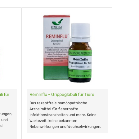
i für
RemInflu - Grippeglobuli für Tiere
Dr. Haus
sensitiv
Das rezeptfreie homöopathische
Schonende
Arzneimittel für fieberhafte
rungen,
Zähnen, au
Infektionskrankheiten und mehr. Keine
t und
Wartezeit, keine bekannten
nd
Nebenwirkungen und Wechselwirkungen.