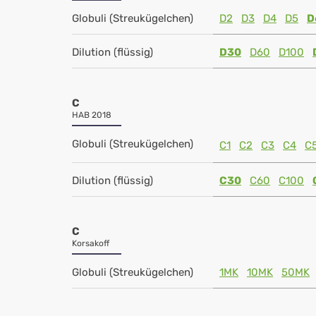
Globuli (Streukügelchen)
D2
D3
D4
D5
D
Dilution (flüssig)
D30
D60
D100
C
HAB 2018
Globuli (Streukügelchen)
C1
C2
C3
C4
C
Dilution (flüssig)
C30
C60
C100
C
Korsakoff
Globuli (Streukügelchen)
1MK
10MK
50MK