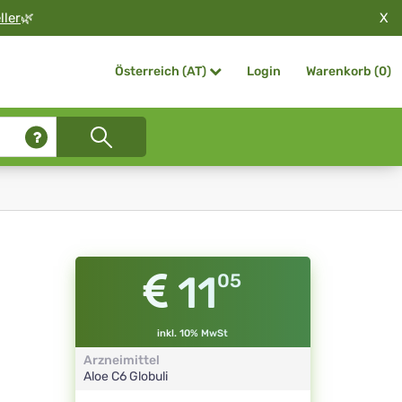
X
ller
🌿
Login
Warenkorb (
0
)
Österreich (AT)
11
05
inkl. 10% MwSt
Arzneimittel
Aloe
C6
Globuli