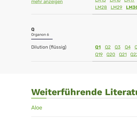
LM15
LM16
LM17
mehr anzeigen
LM28
LM29
LM3
Q
Organon 6
Dilution (flüssig)
Q1
Q2
Q3
Q4
Q19
Q20
Q21
Q2
Weiterführende Literat
Aloe