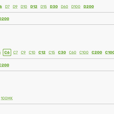
6
D7
D9
D10
D12
D15
D30
D60
D100
D200
D200
5
C6
C7
C9
C10
C12
C15
C30
C60
C100
C200
C10
C200
100MK