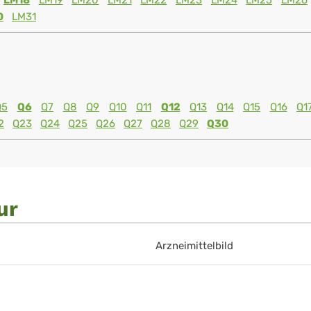
LM18
LM19
LM20
LM21
LM22
LM23
LM24
LM25
LM26
0
LM31
Q5
Q6
Q7
Q8
Q9
Q10
Q11
Q12
Q13
Q14
Q15
Q16
Q1
2
Q23
Q24
Q25
Q26
Q27
Q28
Q29
Q30
ur
Arzneimittelbild