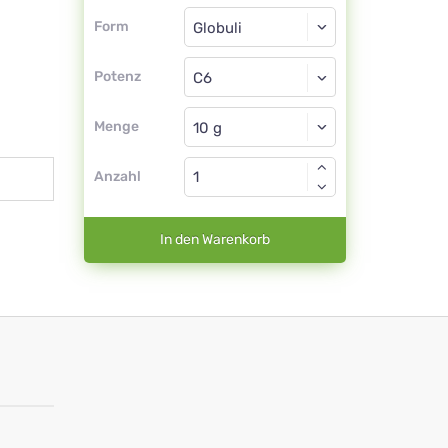
Form
Form
Globuli
Potenz
C6
Globuli
Menge
Anzahl
In den Warenkorb