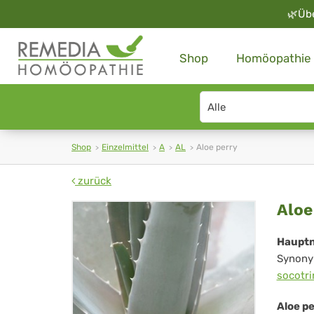
🌿
Üb
Shop
Homöopathie
Search
type
Shop
Einzelmittel
A
AL
Aloe perry
zurück
Alo
Aloe
per
Haupt
Synony
socotri
Aloe p