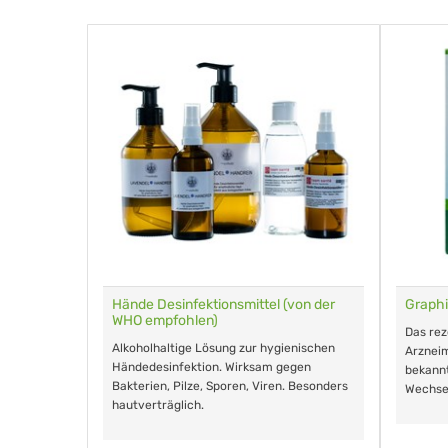
für Tiere
Hände Desinfektionsmittel (von der
Graphi
WHO empfohlen)
m Eingeben.
Das re
Alkoholhaltige Lösung zur hygienischen
Arzneim
Händedesinfektion. Wirksam gegen
nd ohne
bekann
Bakterien, Pilze, Sporen, Viren. Besonders
Wechse
hautverträglich.