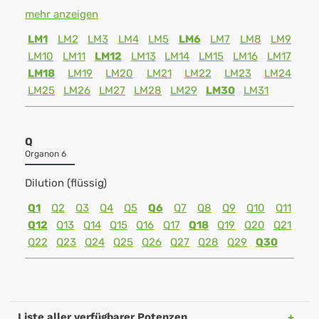
mehr anzeigen
LM1
LM2
LM3
LM4
LM5
LM6
LM7
LM8
LM9
LM10
LM11
LM12
LM13
LM14
LM15
LM16
LM17
LM18
LM19
LM20
LM21
LM22
LM23
LM24
LM25
LM26
LM27
LM28
LM29
LM30
LM31
Q
Organon 6
Dilution (flüssig)
Q1
Q2
Q3
Q4
Q5
Q6
Q7
Q8
Q9
Q10
Q11
Q12
Q13
Q14
Q15
Q16
Q17
Q18
Q19
Q20
Q21
Q22
Q23
Q24
Q25
Q26
Q27
Q28
Q29
Q30
Liste aller verfügbarer Potenzen