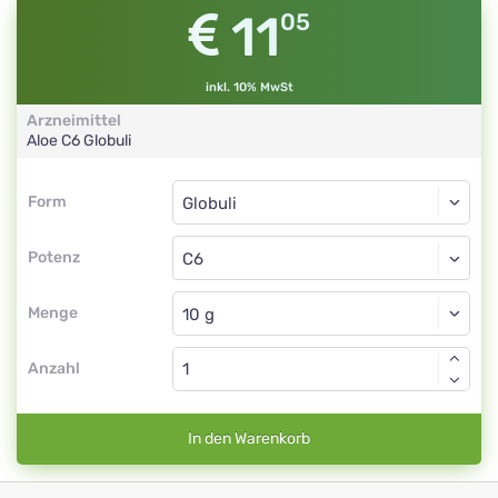
11
05
inkl. 10% MwSt
Arzneimittel
Aloe
C6
Globuli
Form
Form
Globuli
Potenz
C6
Globuli
Menge
Anzahl
In den Warenkorb