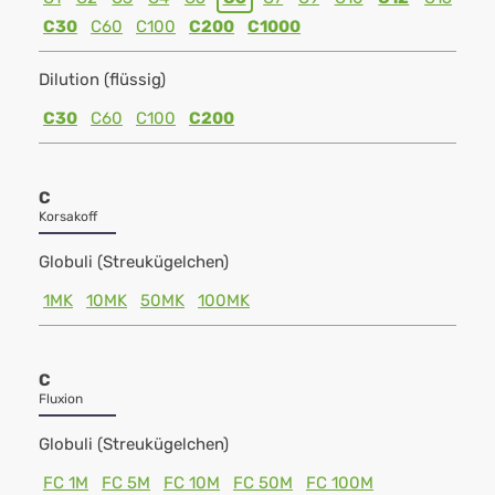
C30
C60
C100
C200
C1000
Dilution (flüssig)
C30
C60
C100
C200
C
Korsakoff
Globuli (Streukügelchen)
1MK
10MK
50MK
100MK
C
Fluxion
Globuli (Streukügelchen)
FC 1M
FC 5M
FC 10M
FC 50M
FC 100M