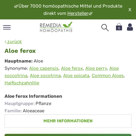
🌿
Über 7000 homöopathische Mittel und Produkte
X
direkt vom
Hersteller
🌿
0
pand
zurück
rache
Aloe ferox
pand
Aloe
Hauptname:
Aloe
op
Synonyme:
Aloe capensis
,
Aloe ferox
,
Aloe perry
,
Aloe
ferox
pand
soccotrina
,
Aloe socotrina
,
Aloe spicata
,
Common Aloes
,
möopathie
Haifischzahnlilie
Aloe ferox Informationen
pand
Hauptgruppe
:
Pflanze
rvice
Familie
:
Aloeaceae
pand
MEHR INFORMATIONEN
er
media