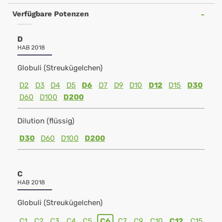
Verfügbare Potenzen
D
HAB 2018
Globuli (Streukügelchen)
D2
D3
D4
D5
D6
D7
D9
D10
D12
D15
D30
D60
D100
D200
Dilution (flüssig)
D30
D60
D100
D200
C
HAB 2018
Globuli (Streukügelchen)
C1
C2
C3
C4
C5
C6
C7
C9
C10
C12
C15