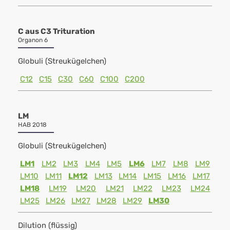
C aus C3 Trituration
Organon 6
Globuli (Streukügelchen)
C12
C15
C30
C60
C100
C200
LM
HAB 2018
Globuli (Streukügelchen)
LM1
LM2
LM3
LM4
LM5
LM6
LM7
LM8
LM9
LM10
LM11
LM12
LM13
LM14
LM15
LM16
LM17
LM18
LM19
LM20
LM21
LM22
LM23
LM24
LM25
LM26
LM27
LM28
LM29
LM30
Dilution (flüssig)