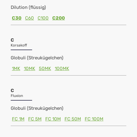
Dilution (flüssig)
C30
C60
C100
C200
C
Korsakoff
Globuli (Streukügelchen)
1MK
10MK
50MK
100MK
C
Fluxion
Globuli (Streukügelchen)
FC 1M
FC 5M
FC 10M
FC 50M
FC 100M