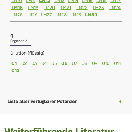
LM10
LM11
LM12
LM13
LM14
LM15
LM16
LM17
LM18
LM19
LM20
LM21
LM22
LM23
LM24
LM25
LM26
LM27
LM28
LM29
LM30
Q
Organon 6
Dilution (flüssig)
Q1
Q2
Q3
Q4
Q5
Q6
Q7
Q8
Q9
Q10
Q11
Q12
Liste aller verfügbarer Potenzen
Weiterführende Literatur