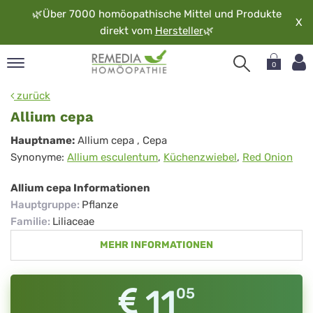
🌿
Über 7000 homöopathische Mittel und Produkte
X
direkt vom
Hersteller
🌿
0
pand
zurück
rache
Allium cepa
pand
Allium
Hauptname:
Allium cepa
, Cepa
op
Synonyme:
Allium esculentum
,
Küchenzwiebel
,
Red Onion
cepa
pand
möopathie
Allium cepa Informationen
Hauptgruppe
:
Pflanze
Familie
:
Liliaceae
pand
MEHR INFORMATIONEN
rvice
pand
er
11
05
media