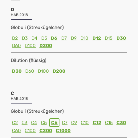
D
HAB 2018
Globuli (Streukügelchen)
D2
D3
D4
D5
D6
D7
D9
D10
D12
D15
D30
D60
D100
D200
Dilution (flüssig)
D30
D60
D100
D200
C
HAB 2018
Globuli (Streukügelchen)
C2
C3
C4
C5
C6
C7
C9
C10
C12
C15
C30
C60
C100
C200
C1000