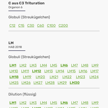
C aus C3 Trituration
Organon 6
Globuli (Streukügelchen)
C12
C15
C30
C60
C100
C200
LM
HAB 2018
Globuli (Streukügelchen)
LM1
LM2
LM3
LM4
LM5
LM6
LM7
LM8
LM9
LM10
LM11
LM12
LM13
LM14
LM15
LM16
LM17
LM18
LM19
LM20
LM21
LM22
LM23
LM24
LM25
LM26
LM27
LM28
LM29
LM30
Dilution (flüssig)
LM1
LM2
LM3
LM4
LM5
LM6
LM7
LM8
LM9